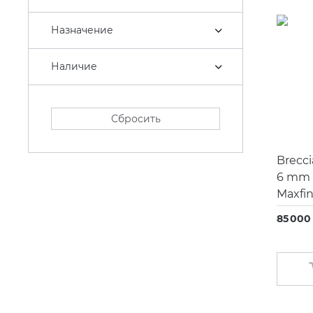
Carisa
Назначение
CEA Design
Cielo
Наличие
Cisal
Clever
Сбросить
Coliseum
Brecci
Colorker
6 mm 
Coverlam Grespania
Maxfi
Damixa
85 000 
Decaro
Decor Walther
Duka
Dune