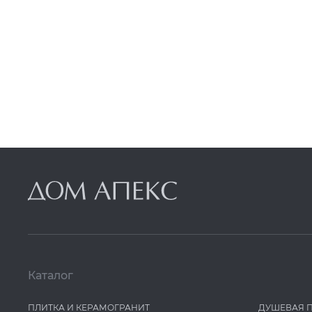
Grespania
Grohe
GuteWetter
Harmony
Hw
IDALGO
Ideal Standard
IMOLA
Iris
Italon
Italon Contract
JTP
Каталог
Kerama Marazzi
ПЛИТКА И КЕРАМОГРАНИТ
ДУШЕВАЯ 