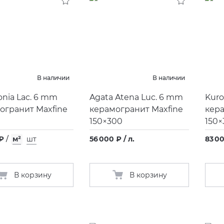
В наличии
В наличии
onia Lac. 6 mm
Agata Atena Luc. 6 mm
Kuro
огранит Maxfine
керамогранит Maxfine
кера
0
150×300
150×
 ₽
/
м²
шт
56 000 ₽ / л.
83 00
В корзину
В корзину