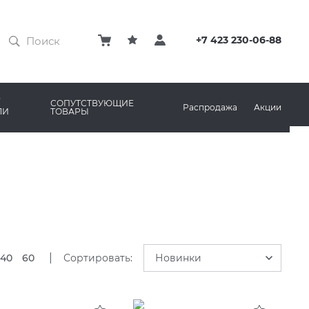
ЗАТИРКИ
КЛЕЙ
+7 423 230-06-88
ПРОФИЛИ И ПЛИНТУСЫ
ARO
РЕМОНТНЫЕ СОСТАВЫ ДЛЯ БЕТОНА
СОПУТСТВУЮЩИЕ
Распродажа
Акции
ЛИ
ТОВАРЫ
РЫ
AMA MARAZZI
СИСТЕМА ВЫРАВНИВАНИЯ
|
40
60
Сортировать:
Новинки