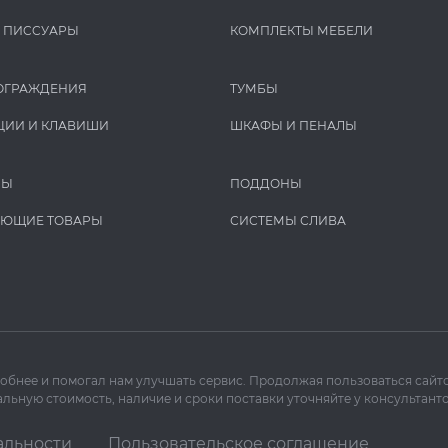
И ПИCCУАРЫ
КОМПЛЕКТЫ МЕБЕЛИ
ОГРАЖДЕНИЯ
ТУМБЫ
ЦИИ И КЛАВИШИ
ШКАФЫ И ПЕНАЛЫ
РЫ
ПОДДОНЫ
УЮЩИЕ ТОВАРЫ
СИСТЕМЫ СЛИВА
добнее и помогал нам улучшать сервис. Продолжая пользоваться сайто
льную стоимость, наличие и сроки поставки уточняйте у консультанто
альности
Пользовательское соглашение