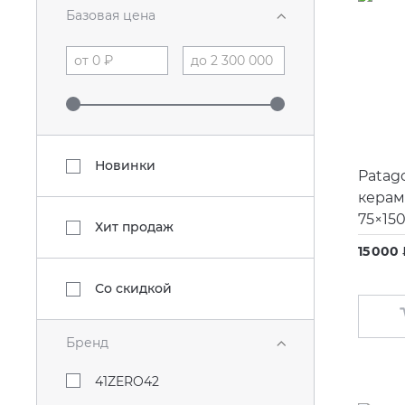
Базовая цена
Новинки
Patag
керам
75×15
Хит продаж
15 000
Со скидкой
Бренд
41ZERO42