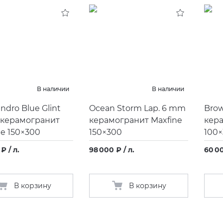
В наличии
В наличии
andro Blue Glint
Ocean Storm Lap. 6 mm
Bro
керамогранит
керамогранит Maxfine
кера
ne 150×300
150×300
100
₽ / л.
98 000 ₽ / л.
60 00
В корзину
В корзину