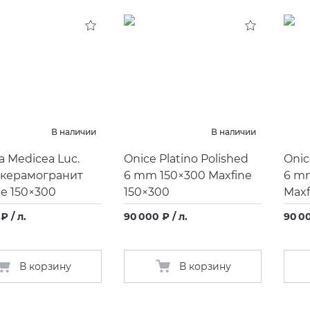
В наличии
В наличии
a Medicea Luc.
Onice Platino Polished
Onic
керамогранит
6 mm 150×300 Maxfine
6 m
ne 150×300
150×300
Maxf
₽ / л.
90 000 ₽ / л.
90 00
В корзину
В корзину