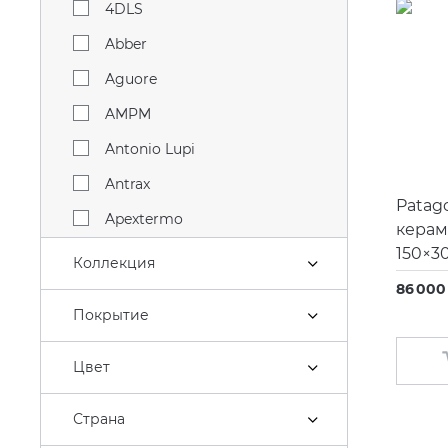
4DLS
Abber
Aguore
AMPM
Antonio Lupi
Antrax
Patag
Apextermo
керам
150×3
Aqwella
Коллекция
Arklam
86 000 
Покрытие
Artceram
Atlantic
Цвет
Atlas Concorde
Страна
Azario