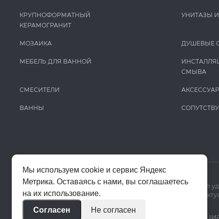
Keuco
КРУПНОФОРМАТНЫЙ
УНИТАЗЫ 
Kludi
КЕРАМОГРАНИТ
Krion
МОЗАИКА
ДУШЕВЫЕ 
La Fabbrica Ava
МЕБЕЛЬ ДЛЯ ВАННОЙ
ИНСТАЛЛЯ
СМЫВА
Lafaenza
Laminam
СМЕСИТЕЛИ
АКСЕССУА
LaminamRus
ВАННЫ
СОПУТСТВ
L’Antic Colonial
Laufen
Leonardo
Мы используем cookie и сервис Яндекс
Madero
Метрика. Оставаясь с нами, вы соглашаетесь
Мы используем cookie и Яндекс Метрику, чтобы сайт работал у
Mag Drain
на их использование.
Цены на сайте помогают ориентироваться в ассортименте. Актуа
MAPEI
Согласен
Не согласен
© 2020–2026 «Апекс»
Политика конфиденци