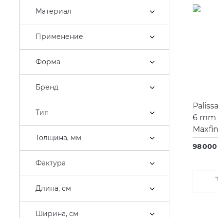
Bathco
Материал
Belux
Применение
Bertocci
Bette
Форма
Blue Provance
Бренд
Bossini
Paliss
Brenta
Тип
6 mm 
Broner
Maxfi
Толщина, мм
Burgbad
98 000 
Butech
Фактура
Caiman
Длина, см
CALDOtech
Caprigo
Ширина, см