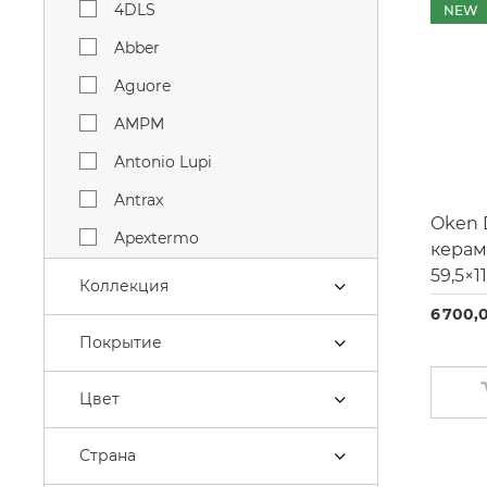
4DLS
NEW
Abber
Aguore
AMPM
Antonio Lupi
Antrax
Oken 
Apextermo
керам
59,5×11
Aqwella
Коллекция
Arklam
6 700,
Покрытие
Artceram
Atlantic
Цвет
Atlas Concorde
Страна
Azario