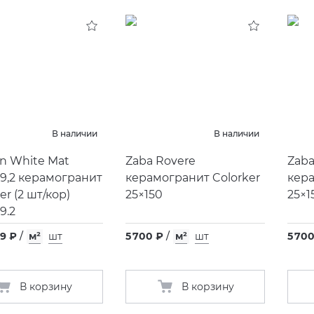
В наличии
В наличии
on White Mat
Zaba Rovere
Zaba
19,2 керамогранит
керамогранит Colorker
кера
er
(
2 шт/кор)
25×150
25×1
9.2
99 ₽
/
м²
шт
5 700 ₽
/
м²
шт
5 70
В корзину
В корзину