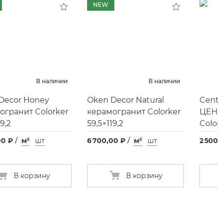
NEW
В наличии
В наличии
Decor Honey
Oken Decor Natural
Cent
огранит Colorker
керамогранит Colorker
ЦЕН
9,2
59,5×119,2
Colo
00 ₽
/
м²
шт
6 700,00 ₽
/
м²
шт
2 500
В корзину
В корзину