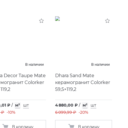
В наличии
В наличии
a Decor Taupe Mate
Dhara Sand Mate
могранит Colorker
керамогранит Colorker
119,2
59,5×119,2
,01 ₽
/
м²
шт
4 880,00 ₽
/
м²
шт
 ₽
-10%
6 099,99 ₽
-20%
В корзину
В корзину