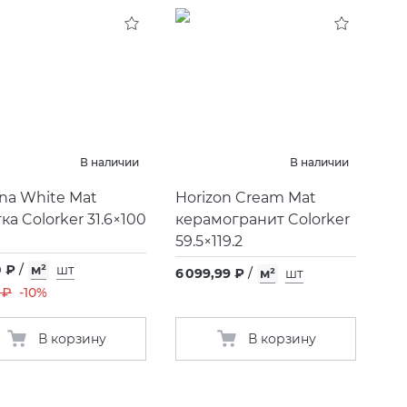
В наличии
В наличии
na White Mat
Horizon Cream Mat
ка Colorker 31.6×100
керамогранит Colorker
59.5×119.2
0 ₽
/
м²
шт
6 099,99 ₽
/
м²
шт
 ₽
-10%
В корзину
В корзину