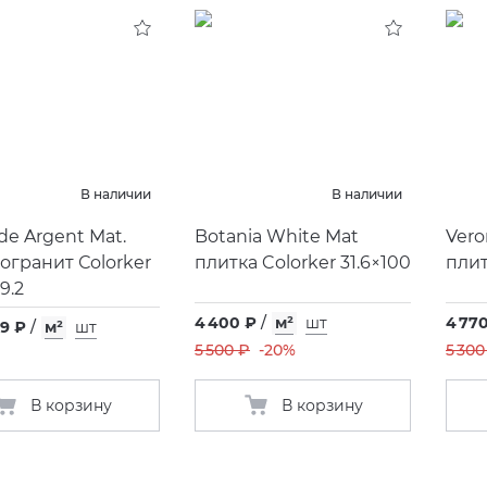
В наличии
В наличии
e Argent Mat.
Botania White Mat
Vero
огранит Сolorker
плитка Colorker 31.6×100
плит
9.2
4 400 ₽
/
м²
шт
4 77
99 ₽
/
м²
шт
5 500 ₽
-20%
5 300
В корзину
В корзину