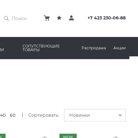
ЗАТИРКИ
КЛЕЙ
+7 423 230-06-88
ПРОФИЛИ И ПЛИНТУСЫ
ARO
РЕМОНТНЫЕ СОСТАВЫ ДЛЯ БЕТОНА
СОПУТСТВУЮЩИЕ
Распродажа
Акции
ЛИ
ТОВАРЫ
РЫ
AMA MARAZZI
СИСТЕМА ВЫРАВНИВАНИЯ
|
40
60
Сортировать:
Новинки
W
NEW