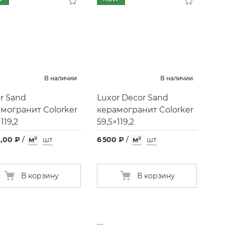
В наличии
В наличии
r Sand
Luxor Decor Sand
могранит Colorker
керамогранит Colorker
119,2
59,5×119,2
0,00 ₽
/
м²
шт
6 500 ₽
/
м²
шт
В корзину
В корзину