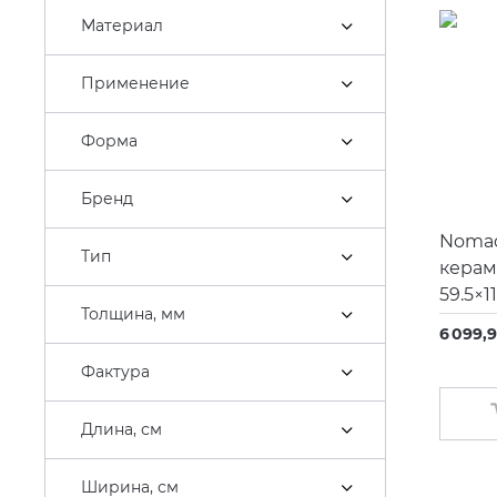
Bathco
Материал
Belux
Применение
Bertocci
Bette
Форма
Blue Provance
Бренд
Bossini
Nomad
Brenta
Тип
керам
Broner
59.5×11
Толщина, мм
Burgbad
6 099,
Butech
Фактура
Caiman
Длина, см
CALDOtech
Caprigo
Ширина, см