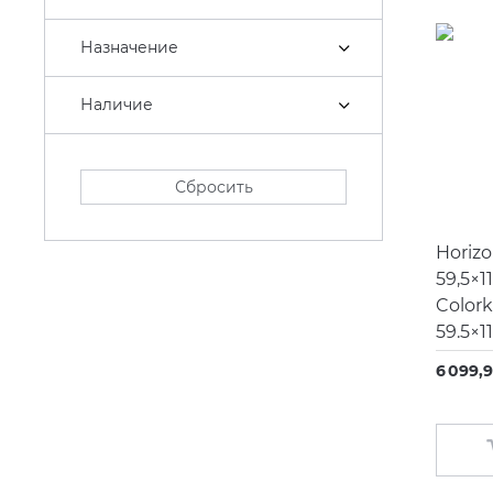
Carisa
Назначение
CEA Design
Cielo
Наличие
Cisal
Clever
Сбросить
Coliseum
Horiz
Colorker
59,5×1
Coverlam Grespania
Colork
59.5×11
Damixa
6 099,
Decaro
Decor Walther
Duka
Dune