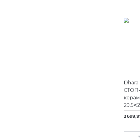
Duravit
Eago
Emil Ceramica
Equipe
Fiandre
Fima
Fioranese
Dhara
Flaminia
СТОП
Funmax
керам
29,5×5
Gamadecor
2 699,9
Geberit
Gessi