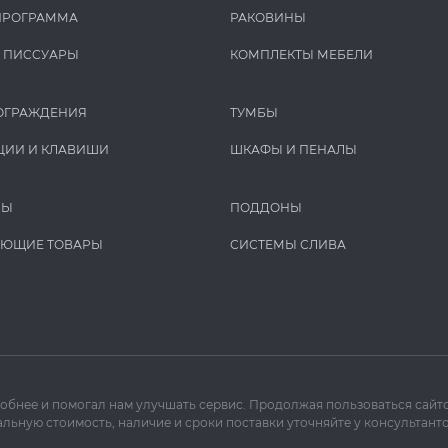
ПРОГРАММА
РАКОВИНЫ
И ПИCCУАРЫ
КОМПЛЕКТЫ МЕБЕЛИ
ОГРАЖДЕНИЯ
ТУМБЫ
ЦИИ И КЛАВИШИ
ШКАФЫ И ПЕНАЛЫ
РЫ
ПОДДОНЫ
УЮЩИЕ ТОВАРЫ
СИСТЕМЫ СЛИВА
добнее и помогал нам улучшать сервис. Продолжая пользоваться сайто
льную стоимость, наличие и сроки поставки уточняйте у консультанто