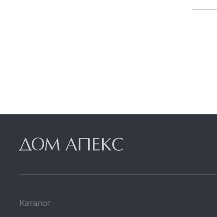
Grespania
Grohe
GuteWetter
Harmony
Hw
IDALGO
Ideal Standard
IMOLA
Iris
Italon
Italon Contract
JTP
Каталог
Kerama Marazzi