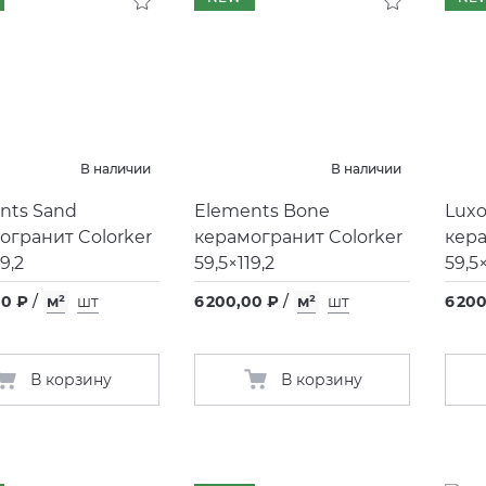
В наличии
В наличии
nts Sand
Elements Bone
Luxo
огранит Colorker
керамогранит Colorker
кера
9,2
59,5×119,2
59,5×
00 ₽
/
м²
шт
6 200,00 ₽
/
м²
шт
6 20
В корзину
В корзину