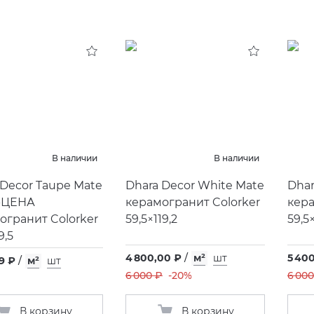
В наличии
В наличии
 Decor Taupe Mate
Dhara Decor White Mate
Dhar
-ЦЕНА
керамогранит Colorker
кера
огранит Colorker
59,5×119,2
59,5×
9,5
4 800,00 ₽
/
м²
шт
5 400
9 ₽
/
м²
шт
6 000 ₽
-20%
6 000
В корзину
В корзину