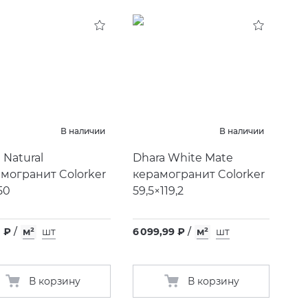
В наличии
В наличии
 Natural
Dhara White Mate
могранит Colorker
керамогранит Colorker
50
59,5×119,2
0 ₽
/
м²
шт
6 099,99 ₽
/
м²
шт
В корзину
В корзину