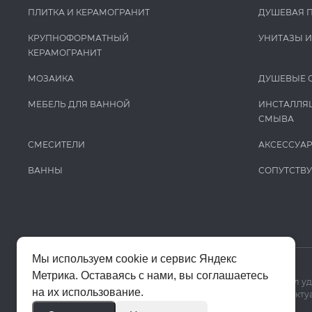
Keuco
ПЛИТКА И КЕРАМОГРАНИТ
ДУШЕВАЯ 
Kludi
КРУПНОФОРМАТНЫЙ
УНИТАЗЫ 
КЕРАМОГРАНИТ
Krion
La Fabbrica Ava
МОЗАИКА
ДУШЕВЫЕ 
Lafaenza
МЕБЕЛЬ ДЛЯ ВАННОЙ
ИНСТАЛЛЯ
СМЫВА
Laminam
СМЕСИТЕЛИ
АКСЕССУА
LaminamRus
ВАННЫ
СОПУТСТВ
L’Antic Colonial
Laufen
Leonardo
Madero
Мы используем cookie и сервис Яндекс
Mag Drain
Метрика. Оставаясь с нами, вы соглашаетесь
Мы используем cookie и Яндекс Метрику, чтобы сайт работал у
на их использование.
Цены на сайте помогают ориентироваться в ассортименте. Актуа
MAPEI