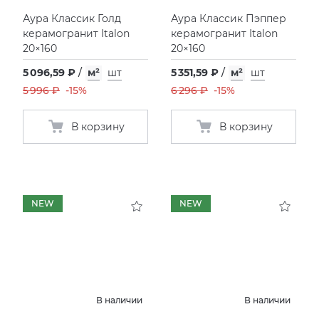
Аура Классик Голд
Аура Классик Пэппер
KERAMA MARAZZI
XLIGHT XTONE URBATEK
СМЕСИТЕЛИ
керамогранит Italon
керамогранит Italon
20×160
20×160
PAMESA
XXL Pamesa
УНИТАЗЫ И ПИCCУАРЫ
5 096,59 ₽
/
м²
шт
5 351,59 ₽
/
м²
шт
5 996 ₽
-15%
6 296 ₽
-15%
PERONDA
В корзину
В корзину
PORCELANOSA
SANT’AGOSTINO
NEW
NEW
ГРАНИТЕЯ
УРАЛЬСКИЙ ГРАНИТ
В наличии
В наличии