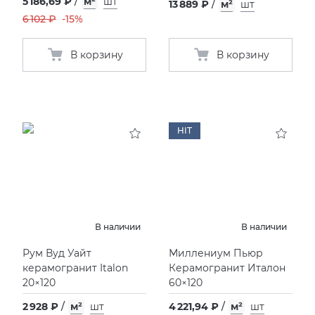
5 186,69 ₽
/
м²
шт
13 889 ₽
/
м²
шт
6 102 ₽
-15%
В корзину
В корзину
HIT
В наличии
В наличии
Рум Вуд Уайт
Миллениум Пьюр
керамогранит Italon
Керамогранит Италон
20×120
60×120
2 928 ₽
/
м²
шт
4 221,94 ₽
/
м²
шт