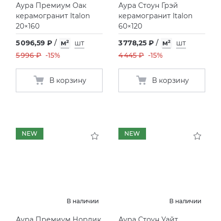
Аура Премиум Оак
Аура Стоун Грэй
керамогранит Italon
керамогранит Italon
20×160
60×120
5 096,59 ₽
/
м²
шт
3 778,25 ₽
/
м²
шт
5 996 ₽
-15%
4 445 ₽
-15%
В корзину
В корзину
NEW
NEW
В наличии
В наличии
Аура Премиум Нордик
Аура Стоун Уайт