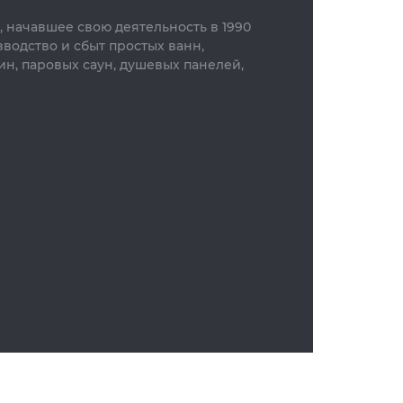
 начавшее свою деятельность в 1990
водство и сбыт простых ванн,
н, паровых саун, душевых панелей,