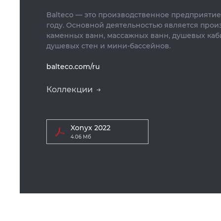
Balteco — это производственное предприятие,
году. Основной деятельностью является произ
каменных ванн, массажных ванн, душевых каби
душевых стен и мини-бассейнов.
balteco.com/ru
Коллекции
Xonyx 2022
4.06 Мб