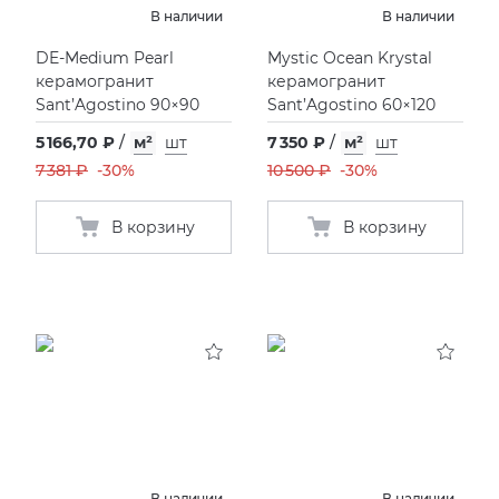
В наличии
В наличии
Фьюжн
XLIGHT XTONE URBATEK
СМЕСИТЕЛИ
DE-Medium Pearl
Mystic Ocean Krystal
керамогранит
керамогранит
Sant’Agostino 90×90
Sant’Agostino 60×120
XXL Pamesa
УНИТАЗЫ И ПИCCУАРЫ
5 166,70 ₽
/
м²
шт
7 350 ₽
/
м²
шт
7 381 ₽
-30%
10 500 ₽
-30%
В корзину
В корзину
В наличии
В наличии