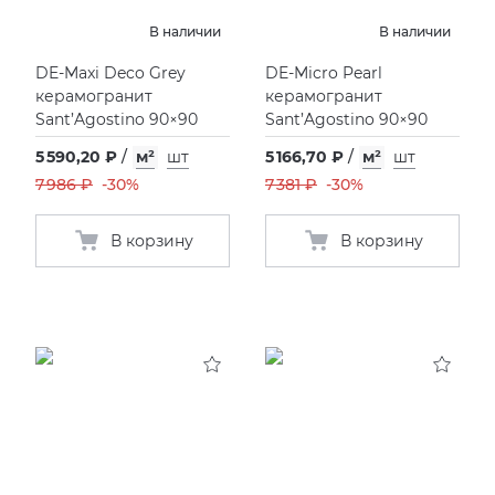
Камень
ITALON
VIDREPUR
ШКАФЫ И ПЕНАЛЫ
ДУШЕВЫЕ ОГРАЖДЕНИЯ
ПРОФИЛИ И ПЛИНТУСЫ
В наличии
В наличии
DE-Maxi Deco Grey
DE-Micro Pearl
Ковры
KERAMA MARAZZI
ИНСТАЛЛЯЦИИ И КЛАВИШИ СМЫВА
РЕМОНТНЫЕ СОСТАВЫ ДЛЯ БЕТОНА
керамогранит
керамогранит
Sant’Agostino 90×90
Sant’Agostino 90×90
Мечты о Париже
LA FABBRICA AVA
ОБОГРЕВАТЕЛИ
СИСТЕМА ВЫРАВНИВАНИЯ
5 590,20 ₽
/
м²
шт
5 166,70 ₽
/
м²
шт
7 986 ₽
-30%
7 381 ₽
-30%
Милано
LAMINAM
ПЛАСТИНЫ ИЗ ИСКУССТВЕННОГО КАМНЯ
В корзину
В корзину
Морокко 2025
L’ANTIC COLONIAL
ПОДДОНЫ
Мрамор
MAXFINE IRIS
ПОЛОТЕНЦЕСУШИТЕЛИ
Португалия
PERONDA
РАКОВИНЫ
Прованс 2026
REX XXL
САУНЫ
Тоскана
SAPIENSTONE
СИСТЕМЫ СЛИВА