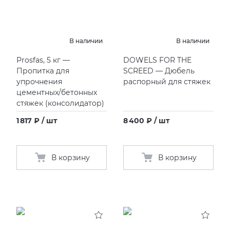
KERAMA MARAZZI
XLIGHT XTONE URBATEK
СМЕСИТЕЛИ
В наличии
В наличии
PAMESA
XXL Pamesa
УНИТАЗЫ И ПИCCУАРЫ
Prosfas, 5 кг —
DOWELS FOR THE
Пропитка для
SCREED — Дюбель
PERONDA
упрочнения
распорный для стяжек
цементных/бетонных
PORCELANOSA
стяжек
(
консолидатор)
1 817 ₽ / шт
8 400 ₽ / шт
SANT’AGOSTINO
ГРАНИТЕЯ
В корзину
В корзину
УРАЛЬСКИЙ ГРАНИТ