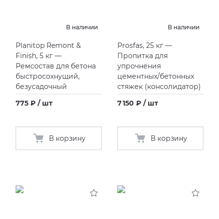
EMIL CERAMICA
ITALON
VIDREPUR
ШКАФЫ И ПЕНАЛЫ
ДУШЕВЫЕ ОГРАЖДЕНИЯ
В наличии
В наличии
EQUIPE
KERAMA MARAZZI
ИНСТАЛЛЯЦИИ И КЛАВИШИ СМЫВА
Planitop Remont &
Prosfas, 25 кг —
Finish, 5 кг —
Пропитка для
FIANDRE
LA FABBRICA AVA
ОБОГРЕВАТЕЛИ
Ремсостав для бетона
упрочнения
быстросохнущий,
цементных/бетонных
безусадочный
стяжек
(
консолидатор)
FIORANESE
LAMINAM
ПЛАСТИНЫ ИЗ ИСКУССТВЕННОГО КАМНЯ
775 ₽ / шт
7 150 ₽ / шт
GRESPANIA
L’ANTIC COLONIAL
ПОДДОНЫ
IDALGO
MAXFINE IRIS
ПОЛОТЕНЦЕСУШИТЕЛИ
В корзину
В корзину
IMOLA CERAMICA
PERONDA
РАКОВИНЫ
IRIS
REX XXL
САУНЫ
ITALON
SAPIENSTONE
СИСТЕМЫ СЛИВА