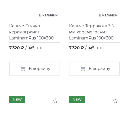
KERAMA MARAZZI
СМЕСИТЕЛИ
В наличии
В наличии
Кальче Бьянко
Кальче Терракота 3.5
PAMESA
УНИТАЗЫ И ПИCCУАРЫ
керамогранит
мм керамогранит
LaminamRus 100×300
LaminamRus 100×300
PERONDA
7 320 ₽
/
м²
шт
7 320 ₽
/
м²
шт
PORCELANOSA
В корзину
В корзину
SANT’AGOSTINO
ГРАНИТЕЯ
NEW
NEW
УРАЛЬСКИЙ ГРАНИТ