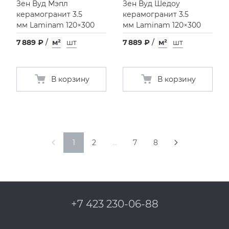
Зен Вуд Мэпл
Зен Вуд Шедоу
керамогранит 3.5
керамогранит 3.5
мм Laminam 120×300
мм Laminam 120×300
7 889 ₽
/
м²
шт
7 889 ₽
/
м²
шт
В корзину
В корзину
1
2
…
7
8
+7 423 230-06-88