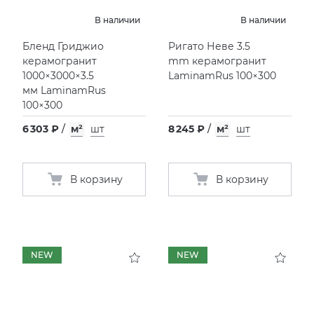
EMIL CERAMICA
VIDREPUR
ШКАФЫ И ПЕНАЛЫ
ДУШЕВЫЕ ОГРАЖДЕНИЯ
ПРОФИЛИ И ПЛИНТУСЫ
В наличии
В наличии
Бленд Гриджио
Ригато Неве 3.5
EQUIPE
ИНСТАЛЛЯЦИИ И КЛАВИШИ СМЫВА
РЕМОНТНЫЕ СОСТАВЫ ДЛЯ БЕТОНА
керамогранит
mm керамогранит
1000×3000×3.5
LaminamRus 100×300
FIANDRE
ОБОГРЕВАТЕЛИ
СИСТЕМА ВЫРАВНИВАНИЯ
мм LaminamRus
100×300
FIORANESE
ПЛАСТИНЫ ИЗ ИСКУССТВЕННОГО КАМНЯ
6 303 ₽
/
м²
шт
8 245 ₽
/
м²
шт
GRESPANIA
ПОДДОНЫ
В корзину
В корзину
IDALGO
ПОЛОТЕНЦЕСУШИТЕЛИ
IMOLA CERAMICA
РАКОВИНЫ
NEW
NEW
IRIS
САУНЫ
ITALON
СИСТЕМЫ СЛИВА