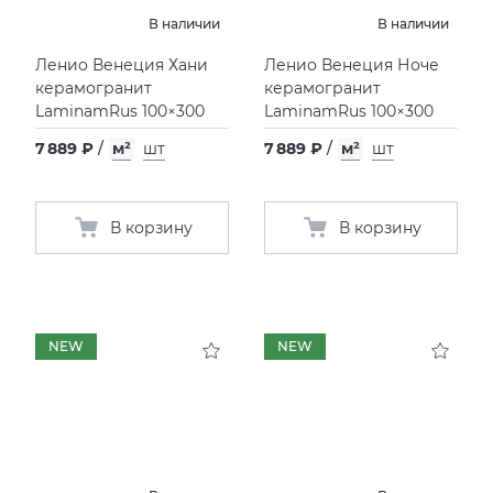
В наличии
В наличии
Ленио Венеция Хани
Ленио Венеция Ноче
керамогранит
керамогранит
LaminamRus 100×300
LaminamRus 100×300
7 889 ₽
/
м²
шт
7 889 ₽
/
м²
шт
В корзину
В корзину
NEW
NEW