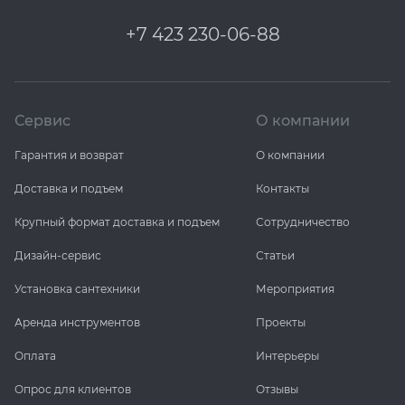
EMIL CERAMICA
ITALON
VIDREPUR
ШКАФЫ И ПЕНАЛЫ
ДУШЕВЫЕ ОГРАЖДЕНИЯ
ПРОФИЛИ И ПЛИНТУСЫ
+7 423 230-06-88
EQUIPE
KERAMA MARAZZI
ИНСТАЛЛЯЦИИ И КЛАВИШИ СМЫВА
РЕМОНТНЫЕ СОСТАВЫ ДЛЯ БЕТОНА
FIANDRE
LA FABBRICA AVA
ОБОГРЕВАТЕЛИ
СИСТЕМА ВЫРАВНИВАНИЯ
Сервис
О компании
Гарантия и возврат
О компании
FIORANESE
LAMINAM
ПЛАСТИНЫ ИЗ ИСКУССТВЕННОГО КАМНЯ
Доставка и подъем
Контакты
GRESPANIA
L’ANTIC COLONIAL
ПОДДОНЫ
Крупный формат доставка и подъем
Сотрудничество
IDALGO
MAXFINE IRIS
ПОЛОТЕНЦЕСУШИТЕЛИ
Дизайн-сервис
Статьи
Установка сантехники
Мероприятия
IMOLA CERAMICA
PERONDA
РАКОВИНЫ
Аренда инструментов
Проекты
IRIS
REX XXL
САУНЫ
Оплата
Интерьеры
Опрос для клиентов
Отзывы
ITALON
SAPIENSTONE
СИСТЕМЫ СЛИВА