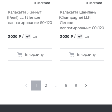
В наличии
В наличии
Калакатта Жемчуг
Калакатта Шампань
(
Pearl) LLR Легкое
(
Champagne) LLR
лаппатирование 60×120
Легкое
лаппатирование 60×120
3 030 ₽
/
м²
шт
3 030 ₽
/
м²
шт
В корзину
В корзину
1
2
…
8
9