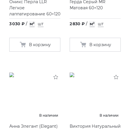
Оникс Перла LLR
Герда Серый MR
Легкое
Матовая 60×120
Фьюжн
XLIGHT XTONE URBATEK
СМЕСИТЕЛИ
лаппатирование 60×120
3 030 ₽
/
м²
шт
2 830 ₽
/
м²
шт
XXL Pamesa
УНИТАЗЫ И ПИCCУАРЫ
В корзину
В корзину
В наличии
В наличии
Анна Элегант
(
Elegant)
Виктория Натуральный