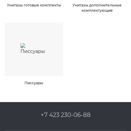
Унитазы готовые комплекты
Унитазы дополнительные
комплектующие
KERAMA MARAZZI
XLIGHT XTONE URBATEK
PAMESA
XXL Pamesa
PERONDA
PORCELANOSA
SANT’AGOSTINO
Писсуары
ГРАНИТЕЯ
УРАЛЬСКИЙ ГРАНИТ
+7 423 230-06-88