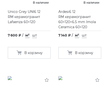
В наличии
В наличии
Фьюжн
XLIGHT XTONE URBATEK
СМЕСИТЕЛИ
Unico Grey UNI6 12
Ardesi6 12
RM керамогранит
RM керамогранит
Lafaenza 60×120
60×120×6.5 mm Imola
XXL Pamesa
УНИТАЗЫ И ПИCCУАРЫ
Ceramica 60×120
7 600 ₽
/
м²
шт
7 140 ₽
/
м²
шт
В корзину
В корзину