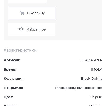
KERAMA MARAZZI
XLIGHT XTONE URBATEK
СМЕСИТЕЛИ
В корзину
PAMESA
XXL Pamesa
УНИТАЗЫ И ПИCCУАРЫ
Избранное
PERONDA
PORCELANOSA
Характеристики
SANT’AGOSTINO
Артикул:
BLADA612LP
Бренд:
IMOLA
ГРАНИТЕЯ
Коллекция:
Black Dahlia
УРАЛЬСКИЙ ГРАНИТ
Покрытие:
Глянцевое/Полированное
Цвет:
Серый