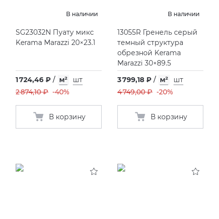
ITALON
VIDREPUR
ШКАФЫ И ПЕНАЛЫ
ДУШЕВЫЕ ОГРАЖДЕНИЯ
ПРОФИЛИ И ПЛИНТУСЫ
В наличии
В наличии
SG23032N Пуату микс
13055R Гренель серый
KERAMA MARAZZI
ИНСТАЛЛЯЦИИ И КЛАВИШИ СМЫВА
РЕМОНТНЫЕ СОСТАВЫ ДЛЯ БЕТОНА
Kerama Marazzi 20×23.1
темный структура
обрезной Kerama
LA FABBRICA AVA
ОБОГРЕВАТЕЛИ
СИСТЕМА ВЫРАВНИВАНИЯ
Marazzi 30×89.5
1 724,46 ₽
/
м²
шт
3 799,18 ₽
/
м²
шт
LAMINAM
ПЛАСТИНЫ ИЗ ИСКУССТВЕННОГО КАМНЯ
2 874,10 ₽
-40%
4 749,00 ₽
-20%
L’ANTIC COLONIAL
ПОДДОНЫ
В корзину
В корзину
MAXFINE IRIS
ПОЛОТЕНЦЕСУШИТЕЛИ
PERONDA
РАКОВИНЫ
REX XXL
САУНЫ
SAPIENSTONE
СИСТЕМЫ СЛИВА