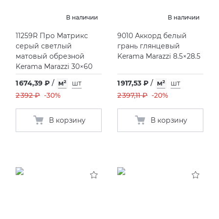
В наличии
В наличии
XLIGHT XTONE URBATEK
СМЕСИТЕЛИ
11259R Про Матрикс
9010 Аккорд белый
серый светлый
грань глянцевый
XXL Pamesa
УНИТАЗЫ И ПИCCУАРЫ
матовый обрезной
Kerama Marazzi 8.5×28.5
Kerama Marazzi 30×60
1 674,39 ₽
/
м²
шт
1 917,53 ₽
/
м²
шт
2 392 ₽
-30%
2 397,11 ₽
-20%
В корзину
В корзину