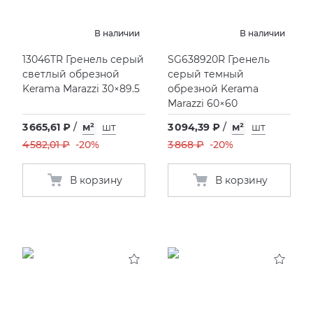
В наличии
В наличии
13046TR Гренель серый
SG638920R Гренель
светлый обрезной
серый темный
Kerama Marazzi 30×89.5
обрезной Kerama
Marazzi 60×60
3 665,61 ₽
/
м²
шт
3 094,39 ₽
/
м²
шт
4 582,01 ₽
-20%
3 868 ₽
-20%
В корзину
В корзину