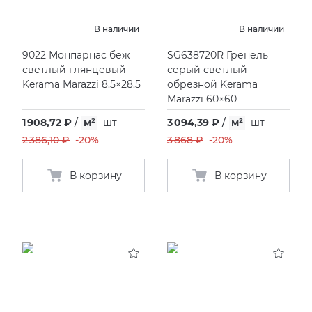
В наличии
В наличии
9022 Монпарнас беж
SG638720R Гренель
светлый глянцевый
серый светлый
Kerama Marazzi 8.5×28.5
обрезной Kerama
Marazzi 60×60
1 908,72 ₽
/
м²
шт
3 094,39 ₽
/
м²
шт
2 386,10 ₽
-20%
3 868 ₽
-20%
В корзину
В корзину