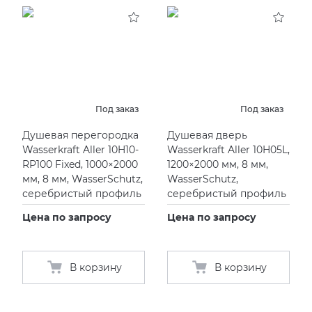
KERAMA MARAZZI
XLIGHT XTONE URBATEK
СМЕСИТЕЛИ
PAMESA
XXL Pamesa
УНИТАЗЫ И ПИCCУАРЫ
PERONDA
Под заказ
Под заказ
Душевая перегородка
Душевая дверь
PORCELANOSA
Wasserkraft Aller 10H10-
Wasserkraft Aller 10H05L,
RP100 Fixed, 1000×2000
1200×2000 мм, 8 мм,
SANT’AGOSTINO
мм, 8 мм, WasserSchutz,
WasserSchutz,
серебристый профиль
серебристый профиль
ГРАНИТЕЯ
Цена по запросу
Цена по запросу
УРАЛЬСКИЙ ГРАНИТ
В корзину
В корзину