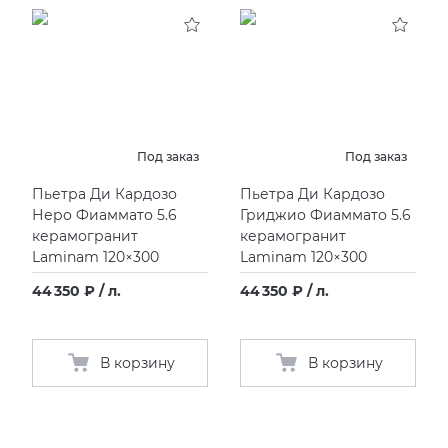
KERAMA MARAZZI
XLIGHT XTONE URBATEK
СМЕСИТЕЛИ
PAMESA
XXL Pamesa
УНИТАЗЫ И ПИCCУАРЫ
PERONDA
Под заказ
Под заказ
Пьетра Ди Кардозо
Пьетра Ди Кардозо
PORCELANOSA
Неро Фиаммато 5.6
Гриджио Фиаммато 5.6
керамогранит
керамогранит
SANT’AGOSTINO
Laminam 120×300
Laminam 120×300
44 350 ₽ / л.
44 350 ₽ / л.
ГРАНИТЕЯ
УРАЛЬСКИЙ ГРАНИТ
В корзину
В корзину