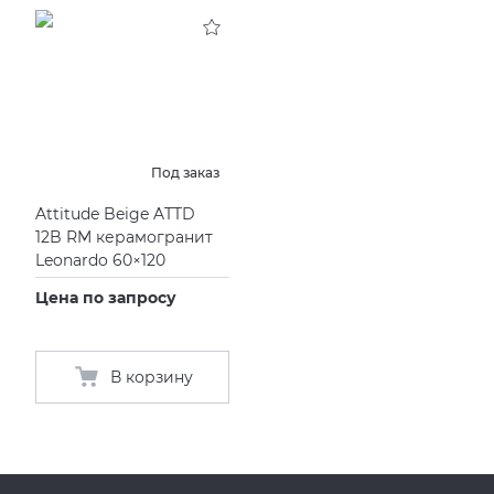
KERAMA MARAZZI
XLIGHT XTONE URBATEK
СМЕСИТЕЛИ
PAMESA
XXL Pamesa
УНИТАЗЫ И ПИCCУАРЫ
PERONDA
Под заказ
Attitude Beige ATTD
PORCELANOSA
12B RM керамогранит
Leonardo 60×120
SANT’AGOSTINO
Цена по запросу
ГРАНИТЕЯ
В корзину
УРАЛЬСКИЙ ГРАНИТ