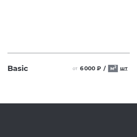
Basic
2
6 000 ₽
/
м
шт
от