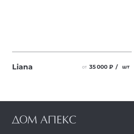
Liana
35 000 ₽
/
шт
от