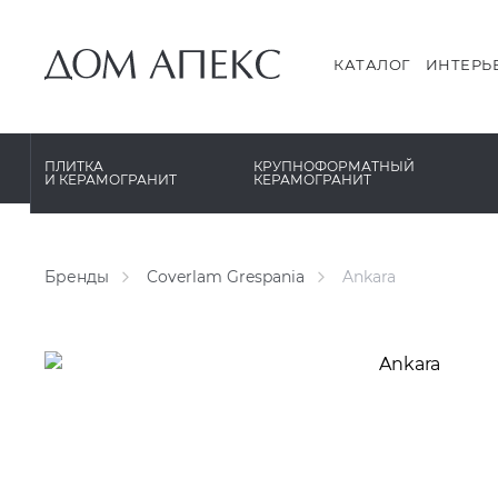
PERONDA
PERONDA
PORCELANOSA
REX XXL
КАТАЛОГ
ИНТЕРЬ
SANT’AGOSTINO
SAPIENSTONE
ГРАНИТЕЯ
XLIGHT XTONE URBATEK
ПЛИТКА
КРУПНОФОРМАТНЫЙ
И КЕРАМОГРАНИТ
КЕРАМОГРАНИТ
УРАЛЬСКИЙ ГРАНИТ
XXL Pamesa
Бренды
Coverlam Grespania
Ankara