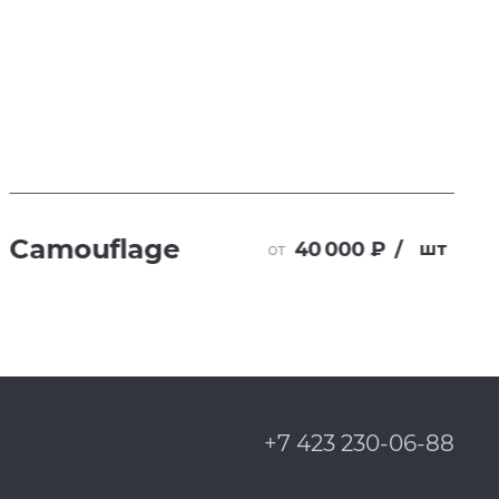
Camouflage
40 000 ₽
/
шт
от
+7 423 230-06-88