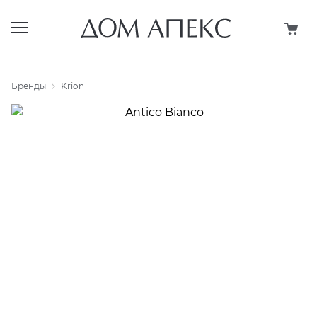
Назад
Назад
Назад
Назад
Назад
Назад
Назад
Бренды
Krion
ПЛИТКА И КЕРАМОГРАНИТ
КРУПНОФОРМАТНЫЙ КЕРАМОГРАНИТ
МОЗАИКА
МЕБЕЛЬ ДЛЯ ВАННОЙ
САНТЕХНИКА
ОБОИ/ПАНЕЛИ
СОПУТСТВУЮЩИЕ ТОВАРЫ
(все товары)
(все товары)
(все товары)
(все товары)
(все товары)
(все товары)
(все товары)
41 Zero 42
ARKLAM
COLISEUMGRES
ЗЕРКАЛА И ЗЕРКАЛЬНЫЕ ШКАФЫ
АКСЕССУАРЫ
DECARO
ВЫРАВНИВАНИЕ И ПОДГОТОВКА ОСНОВАНИЙ
ATLAS CONCORDE
ATLAS CONCORDE XL
DUNE
КОМПЛЕКТЫ МЕБЕЛИ
БАССЕЙНЫ
KERAMA MARAZZI
ГЕРМЕТИКИ
COLISEUM
COVERLAM GRESPANIA
ITALON
ПРЕДМЕТЫ ИНТЕРЬЕРА
БИДЕ
ГИДРОИЗОЛЯЦИЯ
COLORKER GROUP
EMIL CERAMICA
L’ANTIC COLONIAL
СТОЛЕШНИЦЫ
ВАННЫ
ЗАТИРКИ
DUNE
FIANDRE
PAMESA
ТУМБЫ
ДУШЕВАЯ ПРОГРАММА
КЛЕЙ