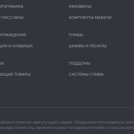
ПРОГРАММА
РАКОВИНЫ
И ПИCCУАРЫ
КОМПЛЕКТЫ МЕБЕЛИ
ОГРАЖДЕНИЯ
ТУМБЫ
ЦИИ И КЛАВИШИ
ШКАФЫ И ПЕНАЛЫ
РЫ
ПОДДОНЫ
УЮЩИЕ ТОВАРЫ
СИСТЕМЫ СЛИВА
добнее и помогал нам улучшать сервис. Продолжая пользоваться сайто
льную стоимость, наличие и сроки поставки уточняйте у консультанто