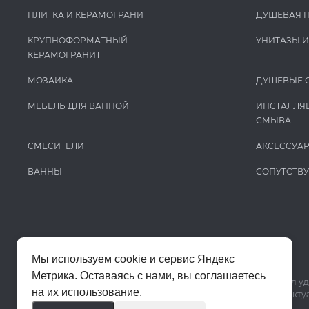
ПЛИТКА И КЕРАМОГРАНИТ
ДУШЕВАЯ 
КРУПНОФОРМАТНЫЙ
УНИТАЗЫ 
КЕРАМОГРАНИТ
МОЗАИКА
ДУШЕВЫЕ 
МЕБЕЛЬ ДЛЯ ВАННОЙ
ИНСТАЛЛЯ
СМЫВА
СМЕСИТЕЛИ
АКСЕССУА
ВАННЫ
СОПУТСТВ
Мы используем cookie и сервис Яндекс
Метрика. Оставаясь с нами, вы соглашаетесь
Мы используем cookie и Яндекс Метрику, чтобы сайт работал у
на их использование.
Цены на сайте помогают ориентироваться в ассортименте. Актуа