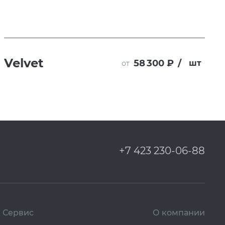
Velvet
58 300 ₽
/
шт
от
+7 423 230-06-88
Сервис
О компании