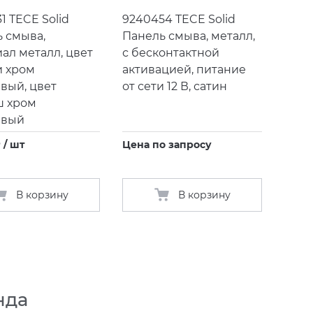
1 TECE Solid
9240454 TECE Solid
 смыва,
Панель смыва, металл,
ал металл, цвет
с бесконтактной
и хром
активацией, питание
вый, цвет
от сети 12 В, сатин
ш хром
евый
 / шт
Цена по запросу
В корзину
В корзину
нда