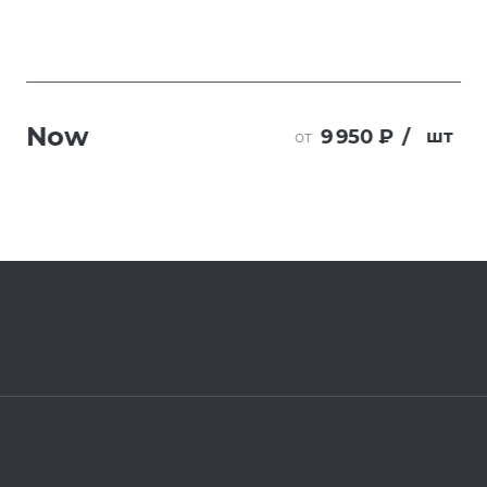
Now
9 950 ₽
/
шт
от