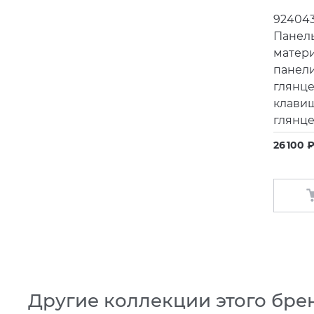
924043
Панель
матери
панел
глянце
клави
глянц
26 100 ₽
Другие коллекции этого бре