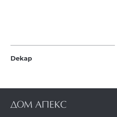
Dekap
т