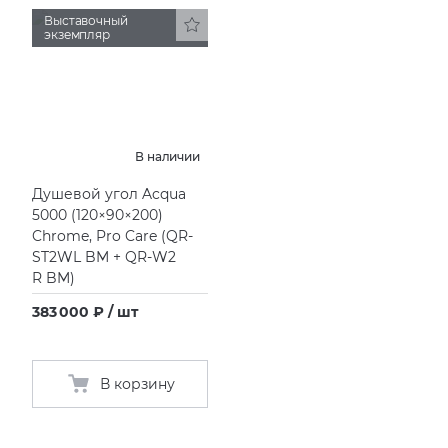
Выставочный
экземпляр
KERAMA MARAZZI
XLIGHT XTONE URBATEK
СМЕСИТЕЛИ
PAMESA
XXL Pamesa
УНИТАЗЫ И ПИCCУАРЫ
PERONDA
В наличии
Душевой угол Acqua
PORCELANOSA
5000
(
120×90×200)
Chrome, Pro Care
(
QR-
SANT’AGOSTINO
ST2WL BM + QR-W2
R BM)
ГРАНИТЕЯ
383 000 ₽ / шт
УРАЛЬСКИЙ ГРАНИТ
В корзину