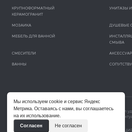
КРУПНОФОРМАТНЫЙ
УНИТАЗЫ 
КЕРАМОГРАНИТ
МОЗАИКА
ДУШЕВЫЕ 
МЕБЕЛЬ ДЛЯ ВАННОЙ
ИНСТАЛЛЯ
СМЫВА
СМЕСИТЕЛИ
АКСЕССУА
ВАННЫ
СОПУТСТВ
Мы используем cookie и сервис Яндекс
Метрика. Оставаясь с нами, вы соглашаетесь
Мы используем cookie и Яндекс Метрику, чтобы сайт работал у
на их использование.
Цены на сайте помогают ориентироваться в ассортименте. Актуа
Согласен
Не согласен
© 2020–2026 «Апекс»
Политика конфиденци