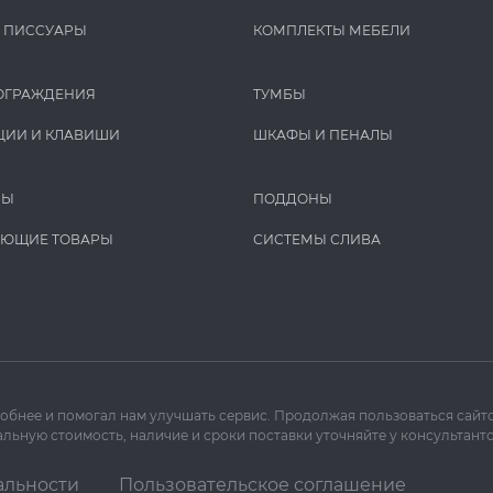
И ПИCCУАРЫ
КОМПЛЕКТЫ МЕБЕЛИ
ОГРАЖДЕНИЯ
ТУМБЫ
ЦИИ И КЛАВИШИ
ШКАФЫ И ПЕНАЛЫ
РЫ
ПОДДОНЫ
УЮЩИЕ ТОВАРЫ
СИСТЕМЫ СЛИВА
добнее и помогал нам улучшать сервис. Продолжая пользоваться сайто
льную стоимость, наличие и сроки поставки уточняйте у консультанто
альности
Пользовательское соглашение