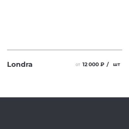
Londra
12 000 ₽
/
шт
от