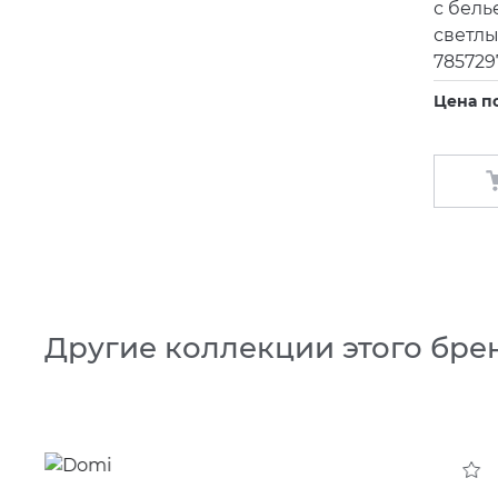
с бель
светлы
78572
Цена п
Другие коллекции этого бре