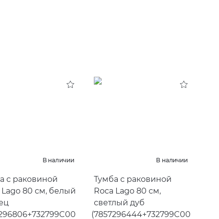
В наличии
В наличии
а с раковиной
Тумба с раковиной
 Lago 80 см, белый
Roca Lago 80 см,
ец
светлый дуб
296806+732799C00
(
7857296444+732799C00