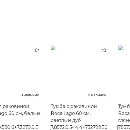
В наличии
В наличии
с раковиной
Тумба с раковиной
Тумб
ago 60 см, белый
Roca Lago 60 см,
Roca
ц
светлый дуб
глян
9.580.6+7.3279.9.E
(
7.8572.9.544.4+732799E0
(
7857