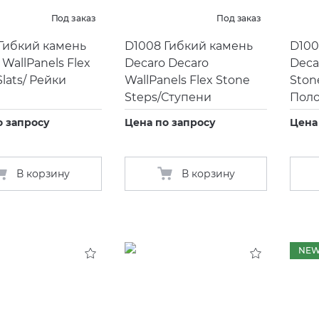
Под заказ
Под заказ
Гибкий камень
D1008 Гибкий камень
D100
 WallPanels Flex
Decaro Decaro
Deca
Slats/ Рейки
WallPanels Flex Stone
Ston
Steps/Ступени
Поло
о запросу
Цена по запросу
Цена
В корзину
В корзину
NE