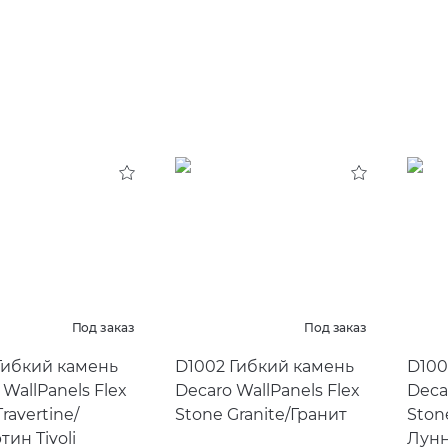
Под заказ
Под заказ
Гибкий камень
D1002 Гибкий камень
D100
 WallPanels Flex
Decaro WallPanels Flex
Deca
ravertine/
Stone Granite/Гранит
Ston
тин Tivoli
Лунн