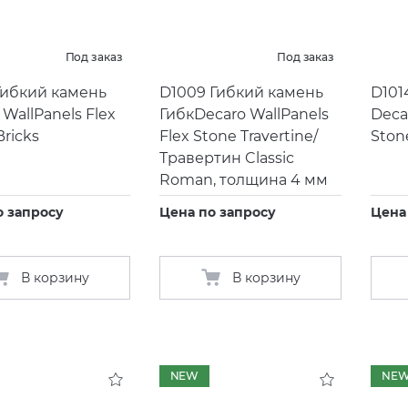
Под заказ
Под заказ
Гибкий камень
D1009 Гибкий камень
D101
 WallPanels Flex
ГибкDecaro WallPanels
Deca
Bricks
Flex Stone Travertine/
Ston
Травертин Classic
Roman, толщина 4 мм
о запросу
Цена по запросу
Цена
В корзину
В корзину
NEW
NE