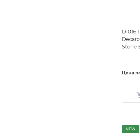
D1016 
Decaro
Stone 
Цена п
NEW