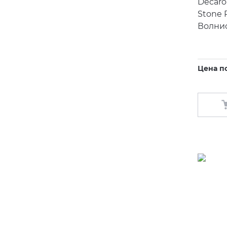
Decaro
Stone 
Волни
Цена п