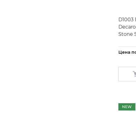
D1003 
Decaro
Stone 
Цена п
NEW