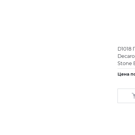
D1018 
Decaro
Stone 
Цена п