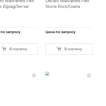
ro WallPanels Flex
Decaro WallPanels Flex
e Zigzag/Зигзаг
Stone Rock/Скала
 по запросу
Цена по запросу
В корзину
В корзину