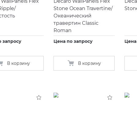
 WallPanels Flex
Decaro WallPanels Flex
Deca
Ripple/
Stone Ocean Travertine/
Ston
стость
Океанический
травертин Classic
Roman
о запросу
Цена по запросу
Цена
В корзину
В корзину