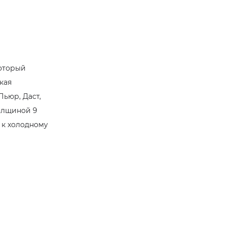
который
кая
Пьюр, Даст,
толщиной 9
а к холодному