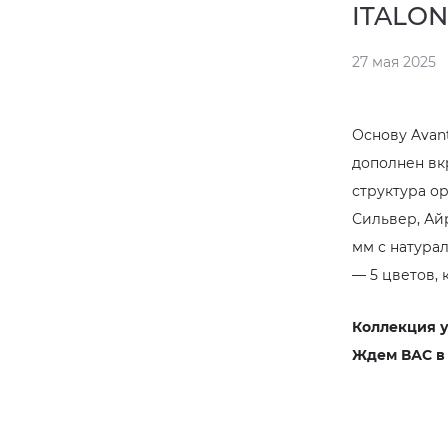
ITALON
27 мая 2025
Основу Avan
дополнен вк
структура о
Сильвер, Айр
мм с натурал
— 5 цветов,
Коллекция у
Ждем ВАС в