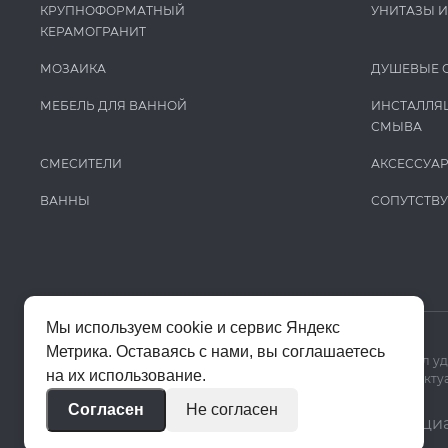
КРУПНОФОРМАТНЫЙ
УНИТАЗЫ 
КЕРАМОГРАНИТ
МОЗАИКА
ДУШЕВЫЕ 
МЕБЕЛЬ ДЛЯ ВАННОЙ
ИНСТАЛЛЯ
СМЫВА
СМЕСИТЕЛИ
АКСЕССУА
ВАННЫ
СОПУТСТВ
Мы используем cookie и сервис Яндекс
Метрика. Оставаясь с нами, вы соглашаетесь
Мы используем cookie и Яндекс Метрику, чтобы сайт работал у
на их использование.
Цены на сайте помогают ориентироваться в ассортименте. Актуа
Согласен
Не согласен
© 2020–2026 «Апекс»
Политика конфиденци