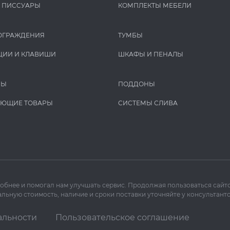
И ПИCCУАРЫ
КОМПЛЕКТЫ МЕБЕЛИ
ОГРАЖДЕНИЯ
ТУМБЫ
ЦИИ И КЛАВИШИ
ШКАФЫ И ПЕНАЛЫ
РЫ
ПОДДОНЫ
УЮЩИЕ ТОВАРЫ
СИСТЕМЫ СЛИВА
добнее и помогал нам улучшать сервис. Продолжая пользоваться сайто
льную стоимость, наличие и сроки поставки уточняйте у консультанто
альности
Пользовательское соглашение