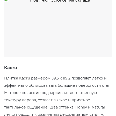
EMIL CERAMICA
ITALON
VIDREPUR
ШКАФЫ И ПЕНАЛЫ
ДУШЕВЫЕ ОГРАЖДЕНИЯ
ПРОФИЛИ И ПЛИНТУСЫ
EQUIPE
KERAMA MARAZZI
ИНСТАЛЛЯЦИИ И КЛАВИШИ СМЫВА
РЕМОНТНЫЕ СОСТАВЫ ДЛЯ БЕТОНА
FIANDRE
LA FABBRICA AVA
ОБОГРЕВАТЕЛИ
СИСТЕМА ВЫРАВНИВАНИЯ
FIORANESE
LAMINAM
ПЛАСТИНЫ ИЗ ИСКУССТВЕННОГО КАМНЯ
GRESPANIA
L’ANTIC COLONIAL
ПОДДОНЫ
Kaoru
IDALGO
MAXFINE IRIS
ПОЛОТЕНЦЕСУШИТЕЛИ
Плитка
Kaoru
размером 59,5 x 119,2 позволяет легко и
эффективно облицовывать большие поверхности стен.
IMOLA CERAMICA
PERONDA
РАКОВИНЫ
Матовое покрытие подчеркивает естественную
IRIS
REX XXL
САУНЫ
текстуру дерева, создает мягкое и приятное
тактильное ощущение. Два оттенка, Honey и Natural
ITALON
SAPIENSTONE
СИСТЕМЫ СЛИВА
легко подходят к различным декоративным стилям.