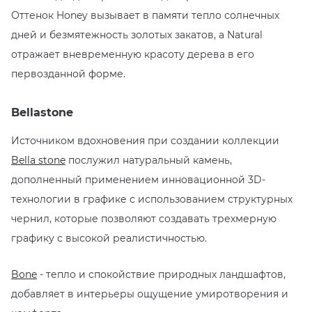
Оттенок Honey вызывает в памяти тепло солнечных
KERAMA MARAZZI
XLIGHT XTONE URBATEK
СМЕСИТЕЛИ
дней и безмятежность золотых закатов, а Natural
отражает вневременную красоту дерева в его
PAMESA
XXL Pamesa
УНИТАЗЫ И ПИCCУАРЫ
первозданной форме.
PERONDA
Bellastone
PORCELANOSA
Источником вдохновения при создании коллекции
Bella stone
послужил натуральный камень,
SANT’AGOSTINO
дополненный применением инновационной 3D-
технологии в графике с использованием структурных
ГРАНИТЕЯ
чернил, которые позволяют создавать трехмерную
графику с высокой реалистичностью.
УРАЛЬСКИЙ ГРАНИТ
Bone
- тепло и спокойствие природных ландшафтов,
добавляет в интерьеры ощущение умиротворения и