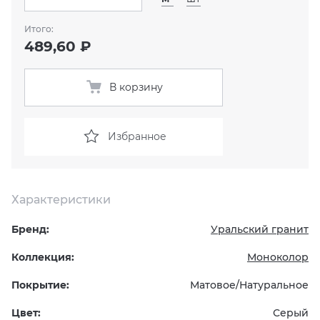
Итого:
KERAMA MARAZZI
XLIGHT XTONE URBATEK
СМЕСИТЕЛИ
489,60 ₽
PAMESA
XXL Pamesa
УНИТАЗЫ И ПИCCУАРЫ
В корзину
PERONDA
Избранное
PORCELANOSA
SANT’AGOSTINO
Характеристики
ГРАНИТЕЯ
Бренд:
Уральский гранит
УРАЛЬСКИЙ ГРАНИТ
Коллекция:
Моноколор
Покрытие:
Матовое/Натуральное
Цвет:
Серый