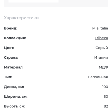
KERAMA MARAZZI
XLIGHT XTONE URBATEK
СМЕСИТЕЛИ
Характеристики
PAMESA
XXL Pamesa
УНИТАЗЫ И ПИCCУАРЫ
Бренд:
Mia Italia
PERONDA
Коллекция:
Tribeca
Цвет:
Серый
PORCELANOSA
Страна:
Италия
SANT’AGOSTINO
Материал:
МДФ
ГРАНИТЕЯ
Тип:
Напольная
Длина, см:
100
УРАЛЬСКИЙ ГРАНИТ
Ширина, см:
50
Высота, см:
82