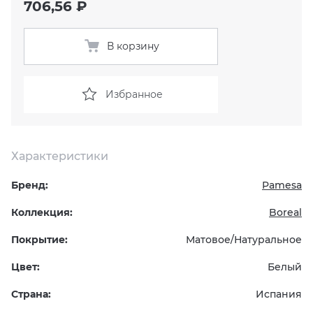
706,56 ₽
KERAMA MARAZZI
XLIGHT XTONE URBATEK
СМЕСИТЕЛИ
В корзину
PAMESA
XXL Pamesa
УНИТАЗЫ И ПИCCУАРЫ
Избранное
PERONDA
PORCELANOSA
Характеристики
SANT’AGOSTINO
Бренд:
Pamesa
ГРАНИТЕЯ
Коллекция:
Boreal
Покрытие:
Матовое/Натуральное
УРАЛЬСКИЙ ГРАНИТ
Цвет:
Белый
Страна:
Испания