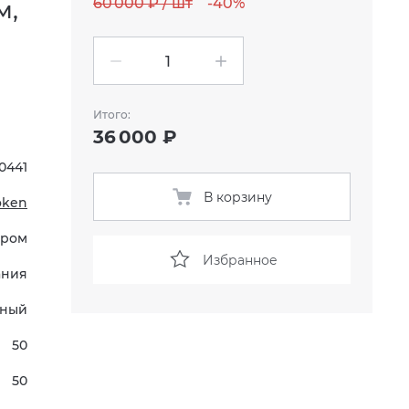
60 000 ₽ / шт
-40%
м,
Итого:
36 000 ₽
0441
В корзину
oken
Хром
Избранное
ания
нный
50
50