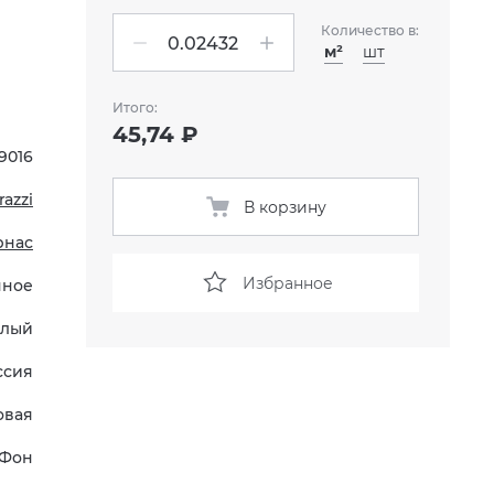
Количество в:
м²
шт
Итого:
45,74 ₽
9016
azzi
В корзину
рнас
Избранное
нное
елый
ссия
овая
Фон