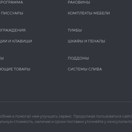
ПРОГРАММА
РАКОВИНЫ
И ПИCCУАРЫ
КОМПЛЕКТЫ МЕБЕЛИ
ОГРАЖДЕНИЯ
ТУМБЫ
ЦИИ И КЛАВИШИ
ШКАФЫ И ПЕНАЛЫ
РЫ
ПОДДОНЫ
УЮЩИЕ ТОВАРЫ
СИСТЕМЫ СЛИВА
добнее и помогал нам улучшать сервис. Продолжая пользоваться сайто
льную стоимость, наличие и сроки поставки уточняйте у консультанто