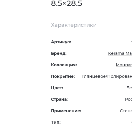
8.5×28.5
Характеристики
Артикул:
Бренд:
Kerama Mar
Коллекция:
Монпа
Покрытие:
Глянцевое/Полирова
Цвет:
Б
Страна:
Ро
Применение:
Стен
Тип: