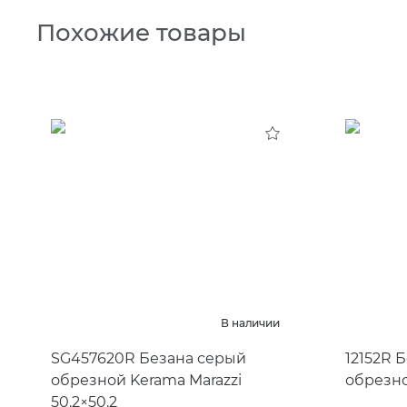
Похожие товары
В наличии
SG457620R Безана серый
12152R 
обрезной Kerama Marazzi
обрезно
50.2×50.2