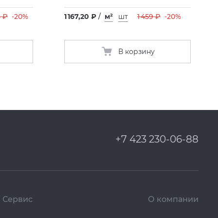
3 ₽
-20%
1 167,20 ₽
/
м²
шт
1 459 ₽
-20%
В корзину
+7 423 230-06-88
Сервис
О компании