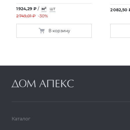
1 924,29 ₽
/
м²
шт
2 082,50 
2 749,01 ₽
-30%
В корзину
Каталог