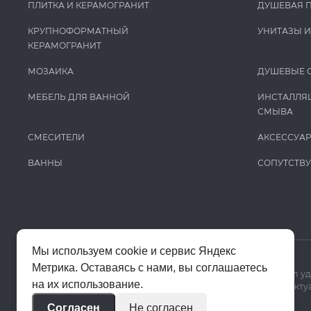
ПЛИТКА И КЕРАМОГРАНИТ
ДУШЕВАЯ 
КРУПНОФОРМАТНЫЙ
УНИТАЗЫ 
КЕРАМОГРАНИТ
МОЗАИКА
ДУШЕВЫЕ 
МЕБЕЛЬ ДЛЯ ВАННОЙ
ИНСТАЛЛЯ
СМЫВА
СМЕСИТЕЛИ
АКСЕССУА
ВАННЫ
СОПУТСТВ
Мы используем cookie и сервис Яндекс
Метрика. Оставаясь с нами, вы соглашаетесь
Мы используем cookie и Яндекс Метрику, чтобы сайт работал у
на их использование.
Цены на сайте помогают ориентироваться в ассортименте. Актуа
Согласен
Не согласен