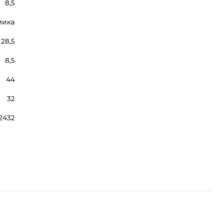
8,5
мика
28,5
8,5
44
32
2432