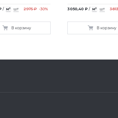
₽
/
м²
шт
2 975 ₽
-30%
3 050,40 ₽
/
м²
шт
3 81
В корзину
В корзину