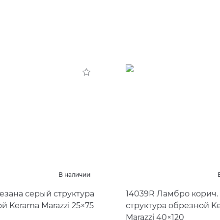
В наличии
Безана серый структура
14039R Ламбро корич.
й Kerama Marazzi 25×75
структура обрезной K
Marazzi 40×120