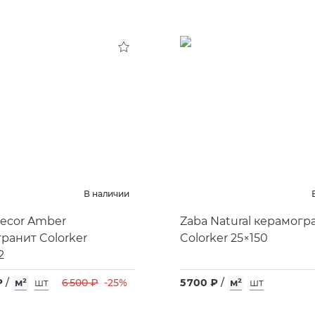
В наличии
 Decor Amber
Zaba Natural керамогр
ранит Colorker
Colorker 25×150
2
₽
/
м²
шт
6 500 ₽
-25%
5 700 ₽
/
м²
шт