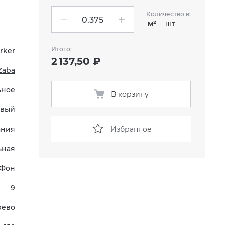
Количество в:
м²
шт
Итого:
rker
2 137,50 ₽
Zaba
ьное
В корзину
евый
Избранное
ания
ьная
Фон
9
рево