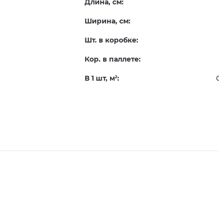
Длина, см:
Ширина, см:
Шт. в коробке:
Кор. в паллете:
В 1 шт, м
:
2