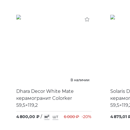
В наличии
Dhara Decor White Mate
Solaris
керамогранит Colorker
керамог
59,5×119,2
59,5×119,
4 800,00 ₽
/
м²
шт
6 000 ₽
-20%
4 875,01 