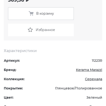
KERAMA MARAZZI
XLIGHT XTONE URBATEK
СМЕСИТЕЛИ
В корзину
PAMESA
XXL Pamesa
УНИТАЗЫ И ПИCCУАРЫ
Избранное
PERONDA
PORCELANOSA
Характеристики
SANT’AGOSTINO
Артикул:
11223R
Бренд:
Kerama Marazzi
ГРАНИТЕЯ
Коллекция:
Серенада
УРАЛЬСКИЙ ГРАНИТ
Покрытие:
Глянцевое/Полированное
Цвет:
Зеленый