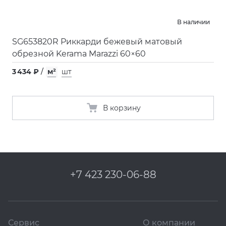
В наличии
SG653820R Риккарди бежевый матовый
обрезной Kerama Marazzi 60×60
3 434 ₽
/
м²
шт
В корзину
+7 423 230-06-88
Сервис
О компании