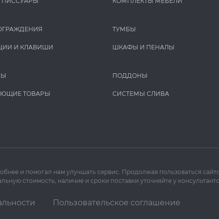
И ПИCCУАРЫ
КОМПЛЕКТЫ МЕБЕЛИ
ОГРАЖДЕНИЯ
ТУМБЫ
ЦИИ И КЛАВИШИ
ШКАФЫ И ПЕНАЛЫ
РЫ
ПОДДОНЫ
УЮЩИЕ ТОВАРЫ
СИСТЕМЫ СЛИВА
добнее и помогал нам улучшать сервис. Продолжая пользоваться сайто
льную стоимость, наличие и сроки поставки уточняйте у консультанто
альности
Пользовательское соглашение