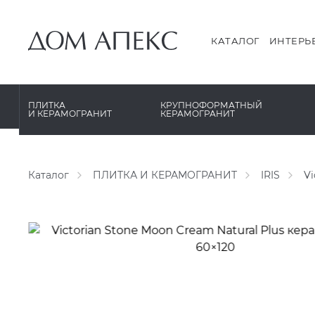
PERONDA
PERONDA
PORCELANOSA
REX XXL
КАТАЛОГ
ИНТЕРЬ
SANT’AGOSTINO
SAPIENSTONE
ГРАНИТЕЯ
XLIGHT XTONE URBATEK
ПЛИТКА
КРУПНОФОРМАТНЫЙ
И КЕРАМОГРАНИТ
КЕРАМОГРАНИТ
УРАЛЬСКИЙ ГРАНИТ
XXL Pamesa
Каталог
ПЛИТКА И КЕРАМОГРАНИТ
IRIS
Vi