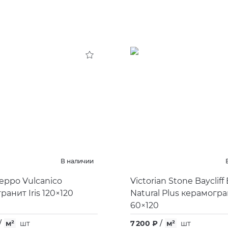
В наличии
eppo Vulcanico
Victorian Stone Baycliff
анит Iris 120×120
Natural Plus керамогран
60×120
/
м²
шт
7 200 ₽
/
м²
шт