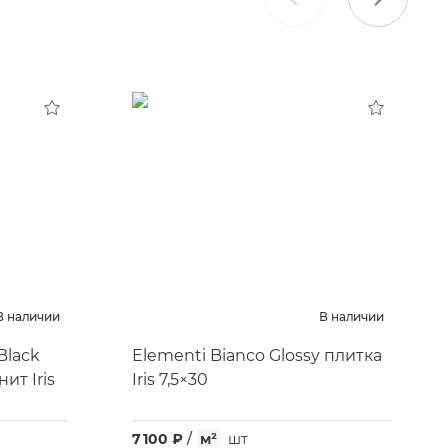
В наличии
В наличии
 Black
Elementi Bianco Glossy плитка
ит Iris
Iris 7,5×30
7 100 ₽
/
м²
шт