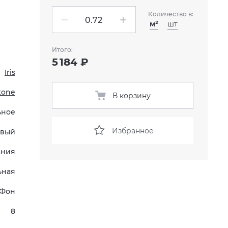
Количество в:
м²
шт
Итого:
5 184 ₽
Iris
Stone
В корзину
ьное
Избранное
вый
ания
ьная
Фон
8