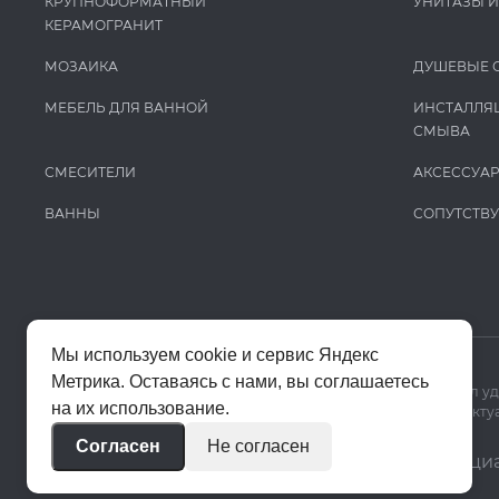
КРУПНОФОРМАТНЫЙ
УНИТАЗЫ 
КЕРАМОГРАНИТ
МОЗАИКА
ДУШЕВЫЕ 
МЕБЕЛЬ ДЛЯ ВАННОЙ
ИНСТАЛЛЯ
СМЫВА
СМЕСИТЕЛИ
АКСЕССУА
ВАННЫ
СОПУТСТВ
Мы используем cookie и сервис Яндекс
Метрика. Оставаясь с нами, вы соглашаетесь
Мы используем cookie и Яндекс Метрику, чтобы сайт работал у
на их использование.
Цены на сайте помогают ориентироваться в ассортименте. Актуа
Согласен
Не согласен
© 2020–2026 «Апекс»
Политика конфиденци