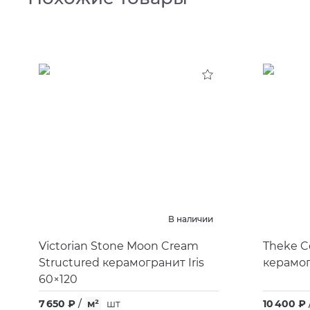
В наличии
Victorian Stone Moon Cream
Theke C
Structured керамогранит Iris
керамогр
60×120
7 650 ₽
/
м²
шт
10 400 ₽