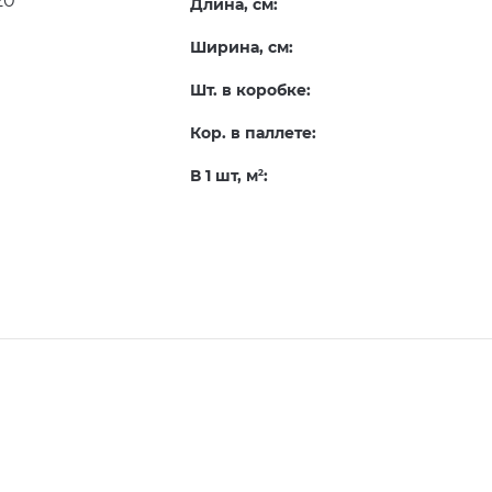
Длина, см:
Ширина, см:
Шт. в коробке:
Кор. в паллете:
В 1 шт, м
:
2