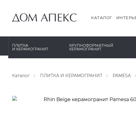
PERONDA
PERONDA
PORCELANOSA
REX XXL
КАТАЛОГ
ИНТЕРЬ
SANT’AGOSTINO
SAPIENSTONE
ГРАНИТЕЯ
XLIGHT XTONE URBATEK
ПЛИТКА
КРУПНОФОРМАТНЫЙ
И КЕРАМОГРАНИТ
КЕРАМОГРАНИТ
УРАЛЬСКИЙ ГРАНИТ
XXL Pamesa
Каталог
ПЛИТКА И КЕРАМОГРАНИТ
PAMESA