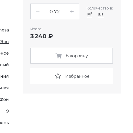
Количество в:
м²
шт
Итого:
mesa
3 240 ₽
Rhin
ьное
В корзину
вый
Избранное
ания
ьная
Фон
9
мень