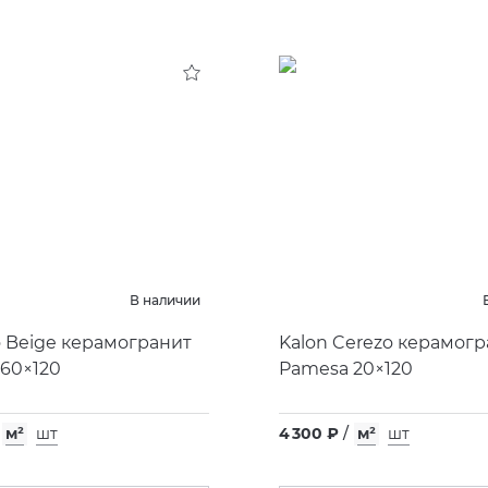
В наличии
o Beige керамогранит
Kalon Cerezo керамог
60×120
Pamesa 20×120
м²
шт
4 300 ₽
/
м²
шт