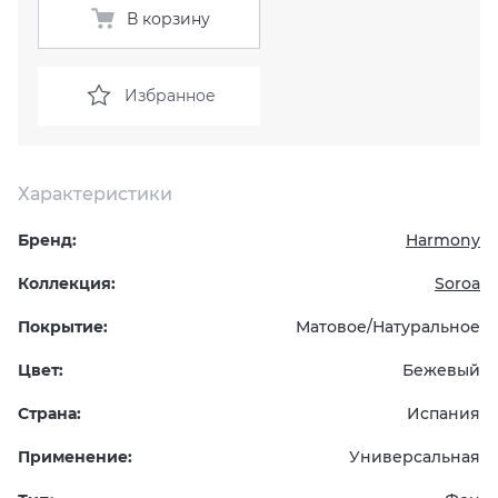
В корзину
KERAMA MARAZZI
XLIGHT XTONE URBATEK
СМЕСИТЕЛИ
Избранное
PAMESA
XXL Pamesa
УНИТАЗЫ И ПИCCУАРЫ
PERONDA
Характеристики
PORCELANOSA
Бренд:
Harmony
SANT’AGOSTINO
Коллекция:
Soroa
Покрытие:
Матовое/Натуральное
ГРАНИТЕЯ
Цвет:
Бежевый
УРАЛЬСКИЙ ГРАНИТ
Страна:
Испания
Применение:
Универсальная