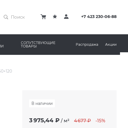
ЗАТИРКИ
КЛЕЙ
+7 423 230-06-88
ПРОФИЛИ И ПЛИНТУСЫ
ARO
РЕМОНТНЫЕ СОСТАВЫ ДЛЯ БЕТОНА
СОПУТСТВУЮЩИЕ
Распродажа
Акции
ЛИ
ТОВАРЫ
РЫ
AMA MARAZZI
СИСТЕМА ВЫРАВНИВАНИЯ
60×120
В наличии
3 975,44 ₽
/
м²
4 677 ₽
-15%