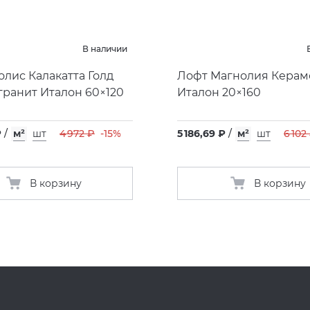
В наличии
лис Калакатта Голд
Лофт Магнолия Керам
ранит Италон 60×120
Италон 20×160
₽
/
м²
шт
4 972 ₽
-15%
5 186,69 ₽
/
м²
шт
6 102
В корзину
В корзину