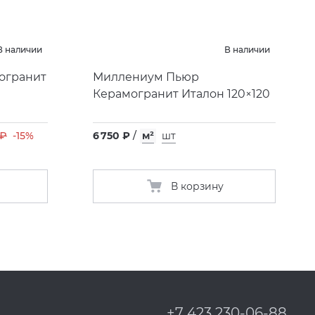
В наличии
В наличии
огранит
Миллениум Пьюр
Керамогранит Италон 120×120
 ₽
-15%
6 750 ₽
/
м²
шт
В корзину
+7 423 230-06-88