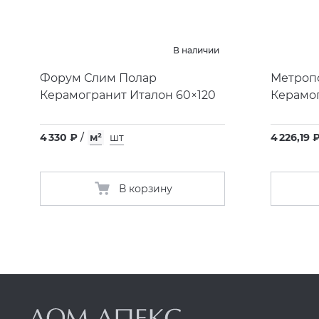
В наличии
Форум Слим Полар
Метропо
Керамогранит Италон 60×120
Керамог
4 330 ₽
/
м²
шт
4 226,19 
В корзину