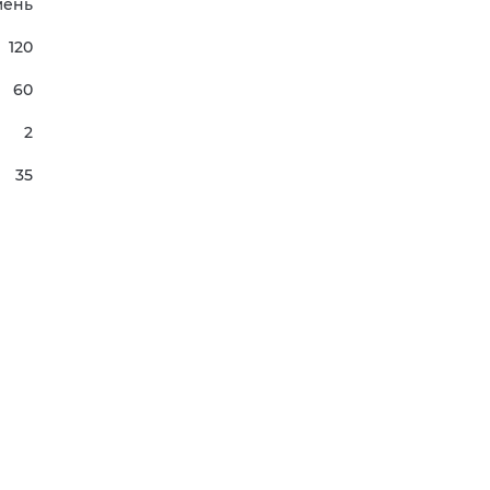
мень
120
60
2
35