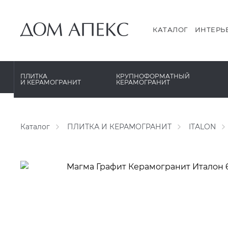
PERONDA
PERONDA
PORCELANOSA
REX XXL
КАТАЛОГ
ИНТЕРЬ
SANT’AGOSTINO
SAPIENSTONE
ГРАНИТЕЯ
XLIGHT XTONE URBATEK
ПЛИТКА
КРУПНОФОРМАТНЫЙ
И КЕРАМОГРАНИТ
КЕРАМОГРАНИТ
УРАЛЬСКИЙ ГРАНИТ
XXL Pamesa
Каталог
ПЛИТКА И КЕРАМОГРАНИТ
ITALON