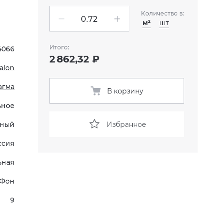
Количество в:
м²
шт
Итого:
4066
2 862,32 ₽
talon
агма
В корзину
ьное
Избранное
ный
ссия
ьная
Фон
9