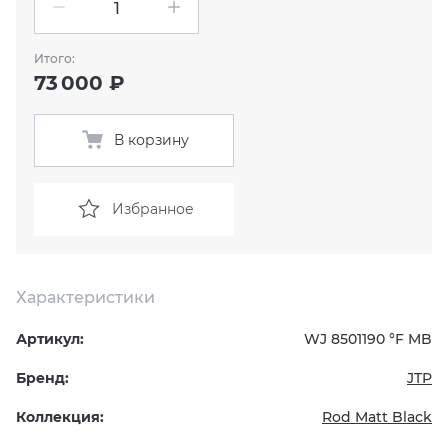
KERAMA MARAZZI
XLIGHT XTONE URBATEK
СМЕСИТЕЛИ
Итого:
73 000 ₽
PAMESA
XXL Pamesa
УНИТАЗЫ И ПИCCУАРЫ
В корзину
PERONDA
PORCELANOSA
Избранное
SANT’AGOSTINO
Характеристики
ГРАНИТЕЯ
Артикул:
WJ
8501190 °F
MB
УРАЛЬСКИЙ ГРАНИТ
Бренд:
JTP
Коллекция:
Rod Matt Black