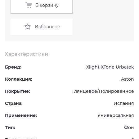
В корзину
KERAMA MARAZZI
XLIGHT XTONE URBATEK
СМЕСИТЕЛИ
Избранное
PAMESA
XXL Pamesa
УНИТАЗЫ И ПИCCУАРЫ
PERONDA
Характеристики
PORCELANOSA
Бренд:
Xlight XTone Urbatek
SANT’AGOSTINO
Коллекция:
Aston
Покрытие:
Глянцевое/Полированное
ГРАНИТЕЯ
Страна:
Испания
УРАЛЬСКИЙ ГРАНИТ
Применение:
Универсальная
Тип:
Фон