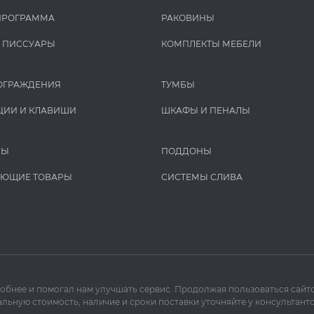
ПРОГРАММА
РАКОВИНЫ
И ПИCCУАРЫ
КОМПЛЕКТЫ МЕБЕЛИ
ОГРАЖДЕНИЯ
ТУМБЫ
ЦИИ И КЛАВИШИ
ШКАФЫ И ПЕНАЛЫ
РЫ
ПОДДОНЫ
УЮЩИЕ ТОВАРЫ
СИСТЕМЫ СЛИВА
добнее и помогал нам улучшать сервис. Продолжая пользоваться сайто
льную стоимость, наличие и сроки поставки уточняйте у консультанто