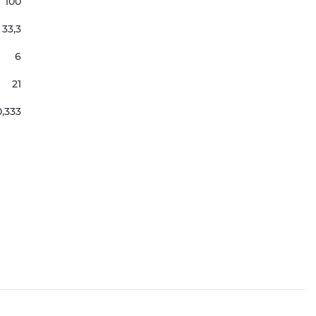
100
33,3
6
21
0,333