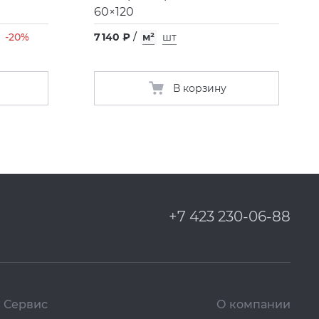
60×120
-20%
7 140 ₽
/
м²
шт
В корзину
+7 423 230-06-88
Сервис
О компании