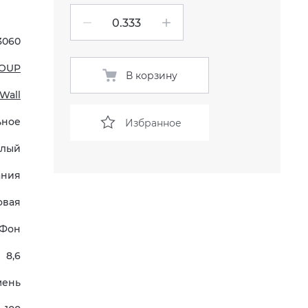
3060
OUP
В корзину
 Wall
ьное
Избранное
елый
ания
овая
Фон
8,6
мень