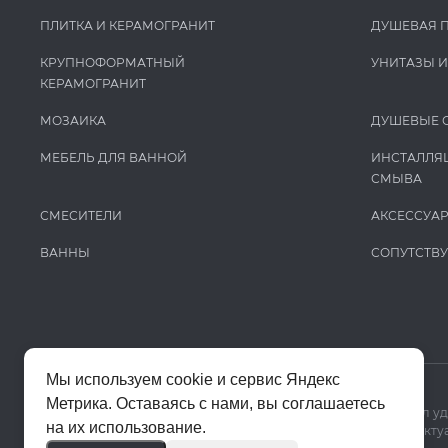
ПЛИТКА И КЕРАМОГРАНИТ
ДУШЕВАЯ 
КРУПНОФОРМАТНЫЙ
УНИТАЗЫ 
КЕРАМОГРАНИТ
МОЗАИКА
ДУШЕВЫЕ 
МЕБЕЛЬ ДЛЯ ВАННОЙ
ИНСТАЛЛЯ
СМЫВА
СМЕСИТЕЛИ
АКСЕССУА
ВАННЫ
СОПУТСТВ
Мы используем cookie и сервис Яндекс
Метрика. Оставаясь с нами, вы соглашаетесь
Мы используем cookie и Яндекс Метрику, чтобы сайт работал у
на их использование.
Цены на сайте помогают ориентироваться в ассортименте. Актуа