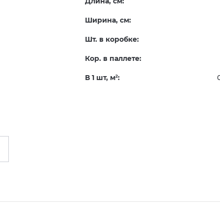
Длина, см:
Ширина, см:
Шт. в коробке:
Кор. в паллете:
В 1 шт, м
:
2