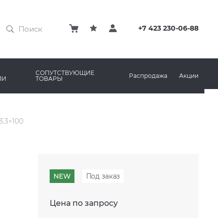
ЗАТИРКИ
КЛЕЙ
+7 423 230-06-88
ПРОФИЛИ И ПЛИНТУСЫ
ARO
РЕМОНТНЫЕ СОСТАВЫ ДЛЯ БЕТОНА
СОПУТСТВУЮЩИЕ
Распродажа
Акции
ЛИ
ТОВАРЫ
РЫ
AMA MARAZZI
СИСТЕМА ВЫРАВНИВАНИЯ
3.3×100
NEW
Под заказ
Цена по запросу