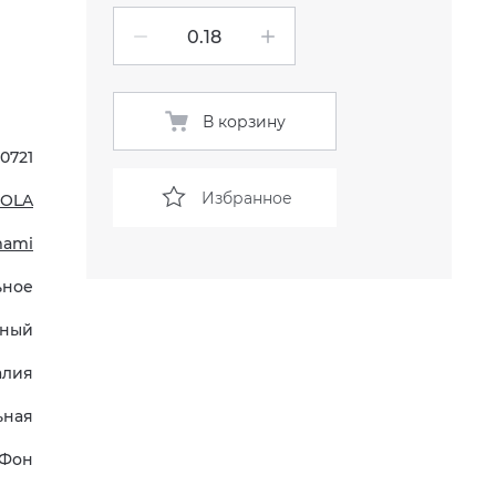
В корзину
90721
Избранное
MOLA
mami
ьное
ьный
алия
ьная
Фон