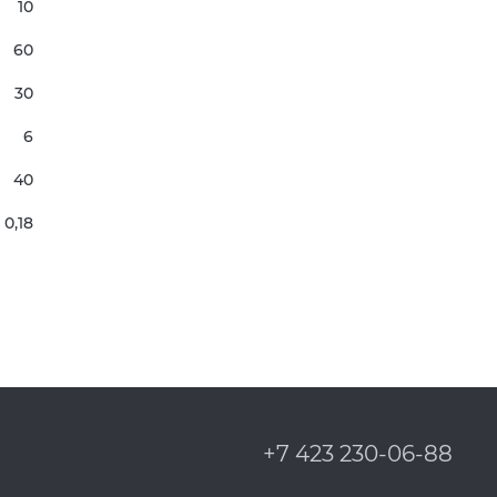
10
60
30
6
40
0,18
+7 423 230-06-88