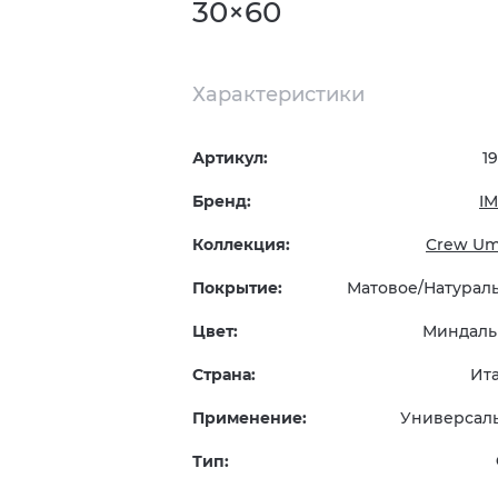
30×60
Характеристики
Артикул:
1
Бренд:
I
Коллекция:
Crew U
Покрытие:
Матовое/Натурал
Цвет:
Миндал
Страна:
Ит
Применение:
Универсал
Тип: