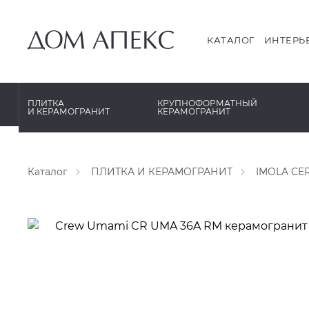
PERONDA
PERONDA
PORCELANOSA
REX XXL
КАТАЛОГ
ИНТЕРЬ
SANT’AGOSTINO
SAPIENSTONE
ГРАНИТЕЯ
XLIGHT XTONE URBATEK
ПЛИТКА
КРУПНОФОРМАТНЫЙ
И КЕРАМОГРАНИТ
КЕРАМОГРАНИТ
УРАЛЬСКИЙ ГРАНИТ
XXL Pamesa
Каталог
ПЛИТКА И КЕРАМОГРАНИТ
IMOLA CE