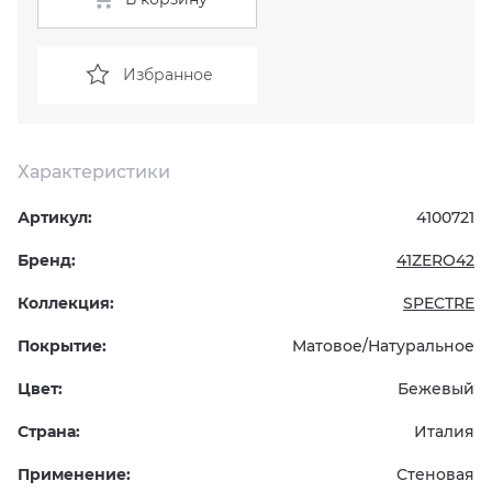
KERAMA MARAZZI
XLIGHT XTONE URBATEK
СМЕСИТЕЛИ
Избранное
PAMESA
XXL Pamesa
УНИТАЗЫ И ПИCCУАРЫ
PERONDA
Характеристики
Артикул:
4100721
PORCELANOSA
Бренд:
41ZERO42
SANT’AGOSTINO
Коллекция:
SPECTRE
ГРАНИТЕЯ
Покрытие:
Матовое/Натуральное
Цвет:
Бежевый
УРАЛЬСКИЙ ГРАНИТ
Страна:
Италия
Применение:
Стеновая