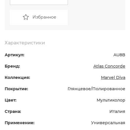
KERAMA MARAZZI
XLIGHT XTONE URBATEK
СМЕСИТЕЛИ
Избранное
PAMESA
XXL Pamesa
УНИТАЗЫ И ПИCCУАРЫ
PERONDA
Характеристики
Артикул:
AU8B
PORCELANOSA
Бренд:
Atlas Concorde
SANT’AGOSTINO
Коллекция:
Marvel Diva
ГРАНИТЕЯ
Покрытие:
Глянцевое/Полированное
Цвет:
Мультиколор
УРАЛЬСКИЙ ГРАНИТ
Страна:
Италия
Применение:
Универсальная