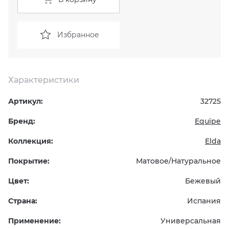
KERAMA MARAZZI
XLIGHT XTONE URBATEK
СМЕСИТЕЛИ
Избранное
PAMESA
XXL Pamesa
УНИТАЗЫ И ПИCCУАРЫ
PERONDA
Характеристики
Артикул:
32725
PORCELANOSA
Бренд:
Equipe
SANT’AGOSTINO
Коллекция:
Elda
ГРАНИТЕЯ
Покрытие:
Матовое/Натуральное
Цвет:
Бежевый
УРАЛЬСКИЙ ГРАНИТ
Страна:
Испания
Применение:
Универсальная