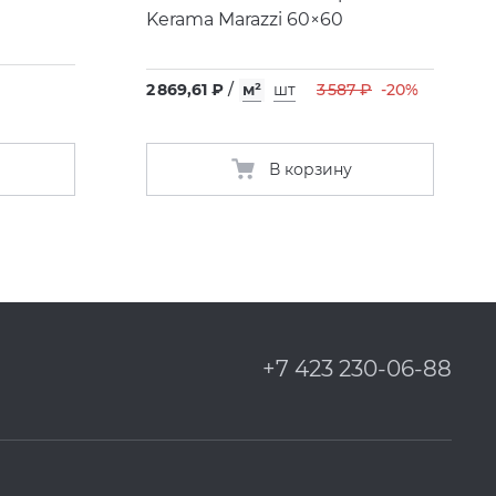
Kerama Marazzi 60×60
2 869,61 ₽
/
м²
шт
3 587 ₽
-20%
В корзину
+7 423 230-06-88