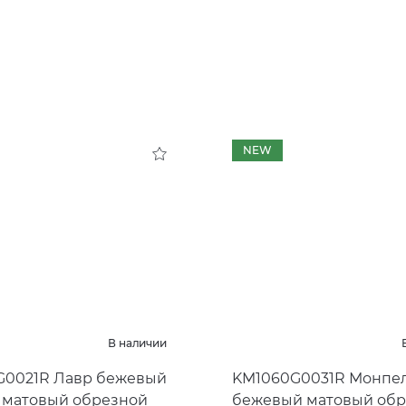
NEW
В наличии
G0021R Лавр бежевый
KM1060G0031R Монпе
 матовый обрезной
бежевый матовый об