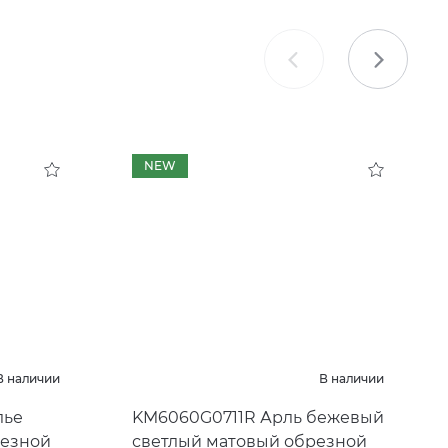
NEW
В наличии
В наличии
лье
KM6060G0711R Арль бежевый
резной
светлый матовый обрезной