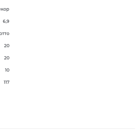
екор
6,9
отто
20
20
10
117