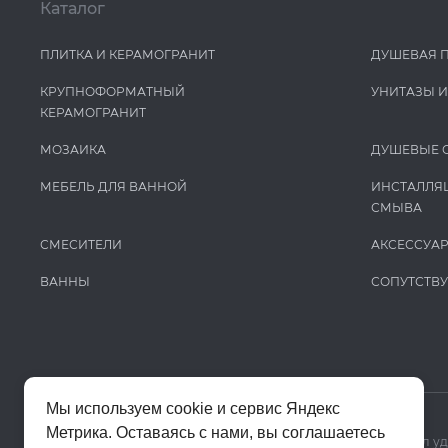
Каталог
ПЛИТКА И КЕРАМОГРАНИТ
ДУШЕВАЯ 
КРУПНОФОРМАТНЫЙ
УНИТАЗЫ 
КЕРАМОГРАНИТ
МОЗАИКА
ДУШЕВЫЕ 
МЕБЕЛЬ ДЛЯ ВАННОЙ
ИНСТАЛЛЯ
СМЫВА
СМЕСИТЕЛИ
АКСЕССУА
ВАННЫ
СОПУТСТВ
Мы используем cookie и сервис Яндекс
Метрика. Оставаясь с нами, вы соглашаетесь
Мы используем cookie и Яндекс Метрику, чтобы сайт работал у