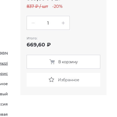
837 ₽ / шт
-20%
Итого:
669,60 ₽
99BN
В корзину
azzi
орис
Избранное
ьное
вый
ссия
овая