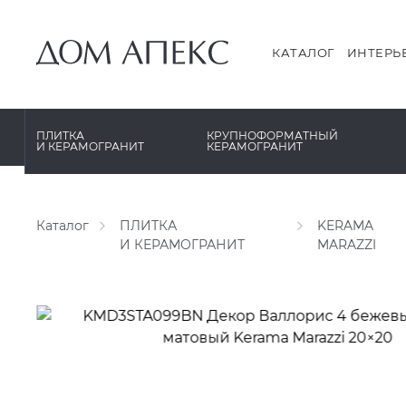
PERONDA
PERONDA
PORCELANOSA
REX XXL
КАТАЛОГ
ИНТЕРЬ
SANT’AGOSTINO
SAPIENSTONE
ГРАНИТЕЯ
XLIGHT XTONE URBATEK
ПЛИТКА
КРУПНОФОРМАТНЫЙ
И КЕРАМОГРАНИТ
КЕРАМОГРАНИТ
УРАЛЬСКИЙ ГРАНИТ
XXL Pamesa
Каталог
ПЛИТКА
KERAMA
И КЕРАМОГРАНИТ
MARAZZI