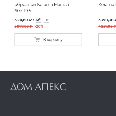
обрезной Kerama Marazzi
Kerama 
60×119.5
3 181,60 ₽
/
м²
шт
3 390,38 
3 977,00 ₽
-20%
4 237,98 
В корзину