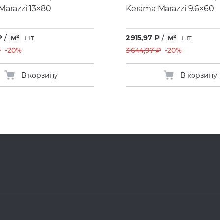
Marazzi 13×80
Kerama Marazzi 9.6×60
₽
/
м²
шт
2 915,97 ₽
/
м²
шт
₽
-20%
3 644,97 ₽
-20%
В корзину
В корзину