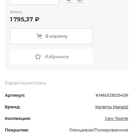
Итого:
KERAMA MARAZZI
XLIGHT XTONE URBATEK
СМЕСИТЕЛИ
1 795,37 ₽
PAMESA
XXL Pamesa
УНИТАЗЫ И ПИCCУАРЫ
В корзину
PERONDA
Избранное
PORCELANOSA
SANT’AGOSTINO
Характеристики
ГРАНИТЕЯ
Артикул:
KM6012B0340R
УРАЛЬСКИЙ ГРАНИТ
Бренд:
Kerama Marazzi
Коллекция:
Сен-Тропе
Покрытие:
Глянцевое/Полированное