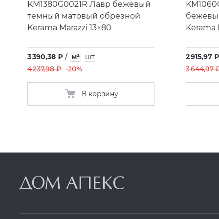
KM1380G0021R Лавр бежевый
KM1060
темный матовый обрезной
бежевы
Kerama Marazzi 13×80
Kerama 
3 390,38 ₽
/
м²
шт
2 915,97 
4 237,98 ₽
-20%
3 644,97 
В корзину