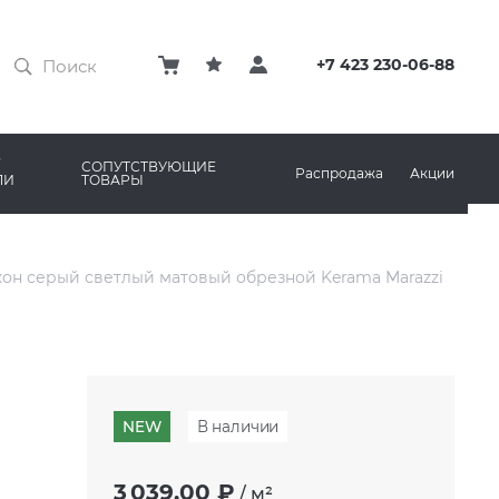
ЗАТИРКИ
КЛЕЙ
+7 423 230-06-88
ПРОФИЛИ И ПЛИНТУСЫ
ARO
РЕМОНТНЫЕ СОСТАВЫ ДЛЯ БЕТОНА
СОПУТСТВУЮЩИЕ
Распродажа
Акции
ЛИ
ТОВАРЫ
РЫ
AMA MARAZZI
СИСТЕМА ВЫРАВНИВАНИЯ
он серый светлый матовый обрезной Kerama Marazzi
NEW
В наличии
3 039,00 ₽
/
м²