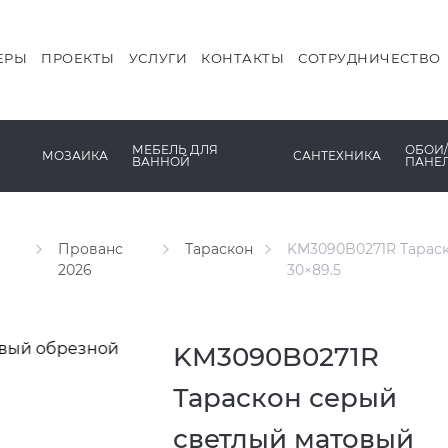
DUNE
КОМПЛЕКТЫ МЕБЕЛИ
РАКОВИНЫ
ITALON
ПРЕДМЕТЫ ИНТЕРЬЕРА
САУНЫ
ЕРЫ
ПРОЕКТЫ
УСЛУГИ
КОНТАКТЫ
СОТРУДНИЧЕСТВО
L’ANTIC COLONIAL
СТОЛЕШНИЦЫ
СИСТЕМЫ СЛИВА
PAMESA
ТУМБЫ
СМЕСИТЕЛИ
DEC
МЕБЕЛЬ ДЛЯ
ОБОИ/
МОЗАИКА
САНТЕХНИКА
ВАННОЙ
ПАНЕ
VIDREPUR
ШКАФЫ И ПЕНАЛЫ
УНИТАЗЫ И ПИCCУА
KER
Прованс
Тараскон
KM3090B0271R Тараск
2026
30×89.5
KM3090B0271R
Тараскон серый
светлый матовый