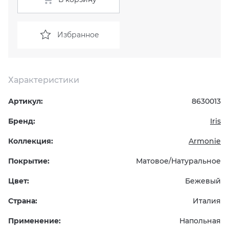
KERAMA MARAZZI
XLIGHT XTONE URBATEK
СМЕСИТЕЛИ
Избранное
PAMESA
XXL Pamesa
УНИТАЗЫ И ПИCCУАРЫ
PERONDA
Характеристики
Артикул:
8630013
PORCELANOSA
Бренд:
Iris
SANT’AGOSTINO
Коллекция:
Armonie
ГРАНИТЕЯ
Покрытие:
Матовое/Натуральное
Цвет:
Бежевый
УРАЛЬСКИЙ ГРАНИТ
Страна:
Италия
Применение:
Напольная