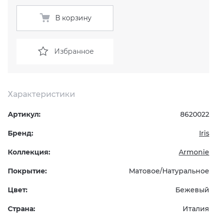
В корзину
KERAMA MARAZZI
XLIGHT XTONE URBATEK
СМЕСИТЕЛИ
PAMESA
XXL Pamesa
УНИТАЗЫ И ПИCCУАРЫ
Избранное
PERONDA
Характеристики
PORCELANOSA
Артикул:
8620022
SANT’AGOSTINO
Бренд:
Iris
ГРАНИТЕЯ
Коллекция:
Armonie
Покрытие:
Матовое/Натуральное
УРАЛЬСКИЙ ГРАНИТ
Цвет:
Бежевый
Страна:
Италия